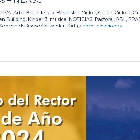
TIVA
,
Arte
,
Bachillerato
,
Bienestar
,
Ciclo I
,
Ciclo I
,
Ciclo II
,
Cic
en Building
,
Kinder 3
,
musica
,
NOTICIAS
,
Pastoral
,
PBL
,
PRA
Servicio de Asesoría Escolar (SAE)
/
comunicaciones