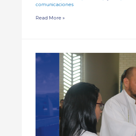
comunicaciones
Read More »
Con
eucaristías:
CSJB
enconmendó
nuevo
año