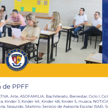
ea de PPFF
TIVA
,
Arte
,
ASOFAMILIA
,
Bachillerato
,
Bienestar
,
Ciclo I
,
Cicl
ca
,
Kinder 3
,
Kinder 4A
,
Kinder 4B
,
Kinder 5
,
musica
,
NOTICI
ría
,
Segundo
,
Séptimo
,
Servicio de Asesoría Escolar (SAE)
,
S