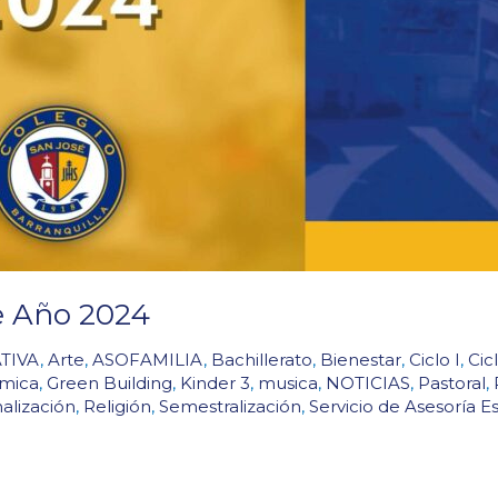
de Año 2024
TIVA
,
Arte
,
ASOFAMILIA
,
Bachillerato
,
Bienestar
,
Ciclo I
,
Cicl
émica
,
Green Building
,
Kinder 3
,
musica
,
NOTICIAS
,
Pastoral
,
alización
,
Religión
,
Semestralización
,
Servicio de Asesoría E