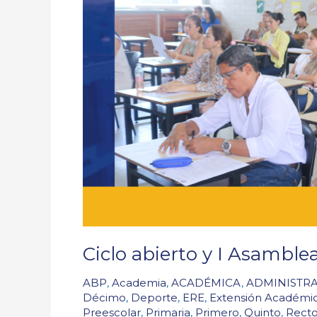
de
PPFF
Ciclo abierto y I Asambl
ABP
,
Academia
,
ACADÉMICA
,
ADMINISTRA
Décimo
,
Deporte
,
ERE
,
Extensión Académi
Preescolar
,
Primaria
,
Primero
,
Quinto
,
Recto