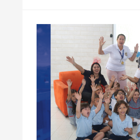
San
José
Shines
Bright:
PBL
Openings
Triumph!