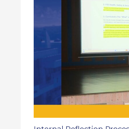
Process
–
NEASC
Internal Reflection Proc