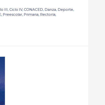
lo III
,
Ciclo IV
,
CONACED
,
Danza
,
Deporte
,
E
,
Preescolar
,
Primaria
,
Rectoría
,