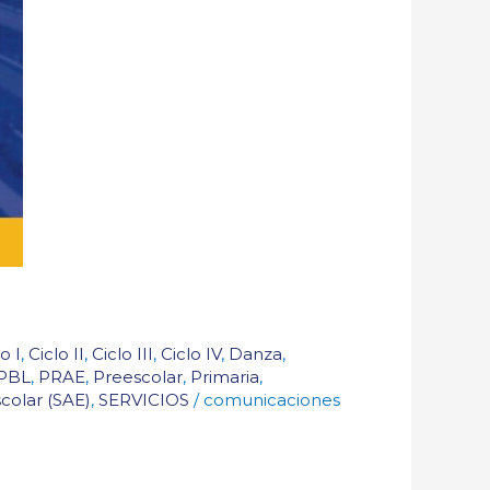
o I
,
Ciclo II
,
Ciclo III
,
Ciclo IV
,
Danza
,
PBL
,
PRAE
,
Preescolar
,
Primaria
,
scolar (SAE)
,
SERVICIOS
/
comunicaciones