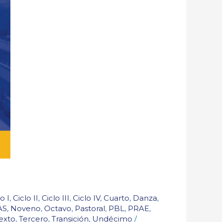
o I
,
Ciclo II
,
Ciclo III
,
Ciclo IV
,
Cuarto
,
Danza
,
AS
,
Noveno
,
Octavo
,
Pastoral
,
PBL
,
PRAE
,
exto
,
Tercero
,
Transición
,
Undécimo
/