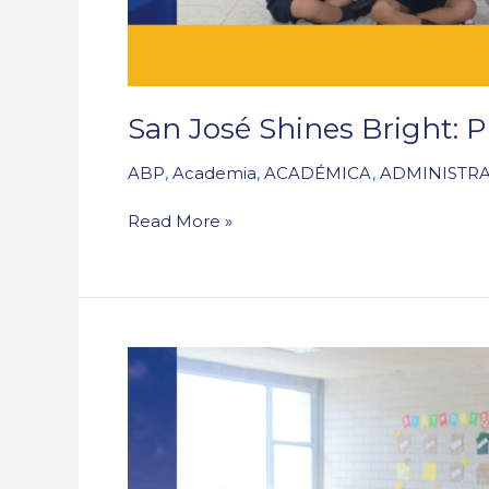
San José Shines Bright:
ABP
,
Academia
,
ACADÉMICA
,
ADMINISTRA
Read More »
Ciclo
abierto
y
I
Asamblea