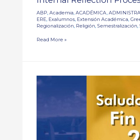
ABP
,
Academia
,
ACADÉMICA
,
ADMINISTRA
ERE
,
Exalumnos
,
Extensión Académica
,
Gre
Regionalización
,
Religión
,
Semestralización
,
Read More »
Saludo
del
Rector
–
Fin
de
Año
2024