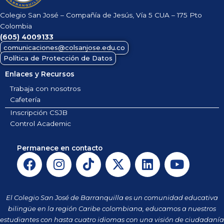
Colegio San José – Compañía de Jesús, Vía 5 CUA – 175 Pto
Colombia
(605)
4009133
comunicaciones@colsanjose.edu.co
Política de Protección de Datos
Enlaces y Recursos
Trabaja con nosotros
Cafetería
Inscripción CSJB
Control Academic
Permanece en contacto
F
I
T
X
L
Y
a
n
i
-
i
o
c
s
k
t
n
u
e
t
t
w
k
t
El Colegio San José de Barranquilla es un comunidad educativa
b
a
o
i
e
u
bilingüe en la región Caribe colombiana, educamos a nuestros
o
g
k
t
d
b
estudiantes con hasta cuatro idiomas con una visión de ciudadanía