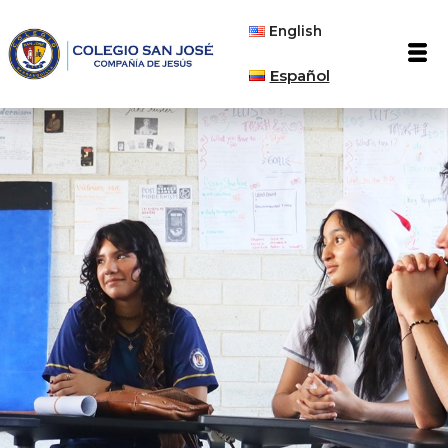
Ir
English
al
Men
contenido
Español