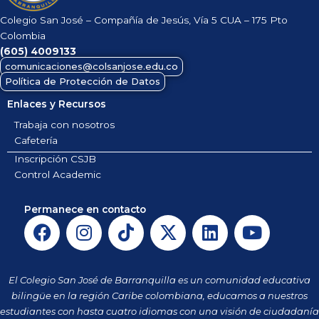
Colegio San José – Compañía de Jesús, Vía 5 CUA – 175 Pto
Colombia
(605)
4009133
comunicaciones@colsanjose.edu.co
Política de Protección de Datos
Enlaces y Recursos
Trabaja con nosotros
Cafetería
Inscripción CSJB
Control Academic
Permanece en contacto
F
I
T
X
L
Y
a
n
i
-
i
o
c
s
k
t
n
u
e
t
t
w
k
t
El Colegio San José de Barranquilla es un comunidad educativa
b
a
o
i
e
u
bilingüe en la región Caribe colombiana, educamos a nuestros
o
g
k
t
d
b
estudiantes con hasta cuatro idiomas con una visión de ciudadanía