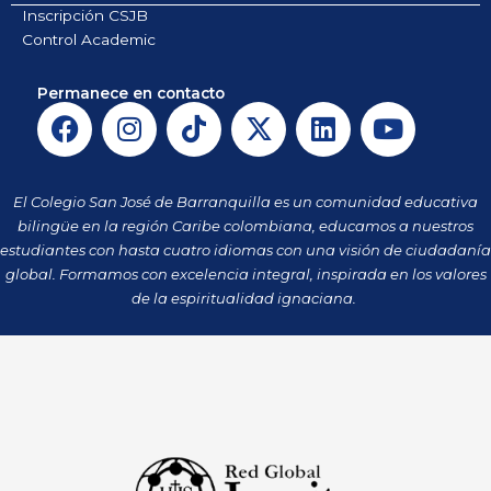
Inscripción CSJB
Control Academic
Permanece en contacto
F
I
T
X
L
Y
a
n
i
-
i
o
c
s
k
t
n
u
e
t
t
w
k
t
El Colegio San José de Barranquilla es un comunidad educativa
b
a
o
i
e
u
bilingüe en la región Caribe colombiana, educamos a nuestros
o
g
k
t
d
b
estudiantes con hasta cuatro idiomas con una visión de ciudadanía
o
r
t
i
e
global. Formamos con excelencia integral, inspirada en los valores
k
a
de la espiritualidad ignaciana.
e
n
m
r