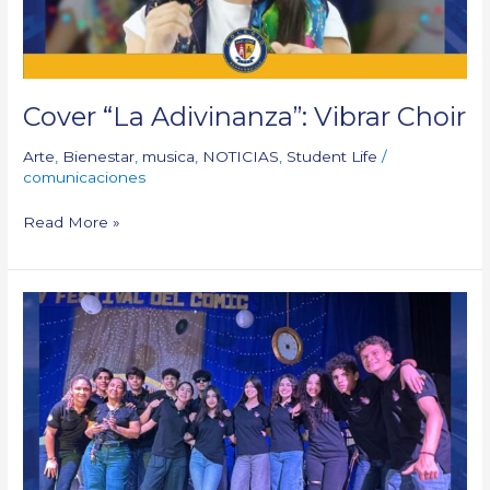
Cover “La Adivinanza”: Vibrar Choir
Arte
,
Bienestar
,
musica
,
NOTICIAS
,
Student Life
/
comunicaciones
Read More »
Halftime
Shines
at
Galapa
Comic
Festival