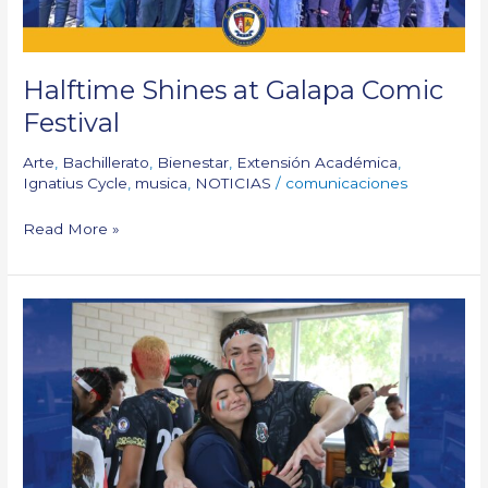
Halftime Shines at Galapa Comic
Festival
Arte
,
Bachillerato
,
Bienestar
,
Extensión Académica
,
Ignatius Cycle
,
musica
,
NOTICIAS
/
comunicaciones
Read More »
Semana
San
José:
Part
One