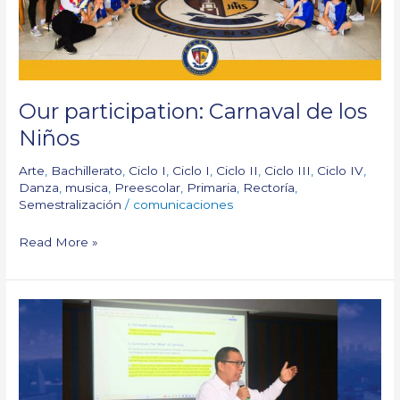
Our participation: Carnaval de los
Niños
Arte
,
Bachillerato
,
Ciclo I
,
Ciclo I
,
Ciclo II
,
Ciclo III
,
Ciclo IV
,
Danza
,
musica
,
Preescolar
,
Primaria
,
Rectoría
,
Semestralización
/
comunicaciones
Read More »
Internal
Reflection
Process
–
NEASC