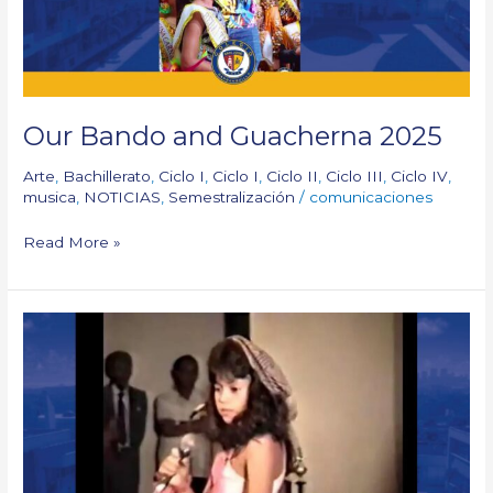
Our Bando and Guacherna 2025
Arte
,
Bachillerato
,
Ciclo I
,
Ciclo I
,
Ciclo II
,
Ciclo III
,
Ciclo IV
,
musica
,
NOTICIAS
,
Semestralización
/
comunicaciones
Read More »
Cuando
Shakira
cantó
en
nuestro
festival