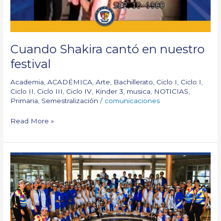
Cuando Shakira cantó en nuestro
festival
Academia
,
ACADÉMICA
,
Arte
,
Bachillerato
,
Ciclo I
,
Ciclo I
,
Ciclo II
,
Ciclo III
,
Ciclo IV
,
Kinder 3
,
musica
,
NOTICIAS
,
Primaria
,
Semestralización
/
comunicaciones
Read More »
Our
participation:
Carnaval
de
los
Niños