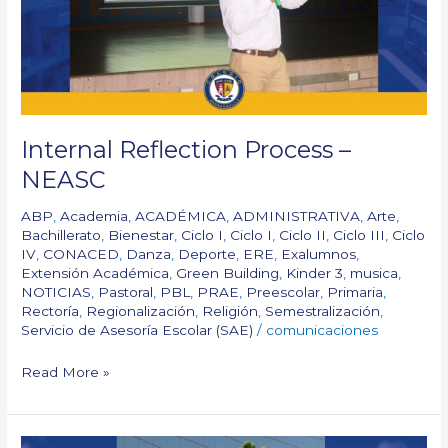
Internal Reflection Process –
NEASC
ABP
,
Academia
,
ACADÉMICA
,
ADMINISTRATIVA
,
Arte
,
Bachillerato
,
Bienestar
,
Ciclo I
,
Ciclo I
,
Ciclo II
,
Ciclo III
,
Ciclo
IV
,
CONACED
,
Danza
,
Deporte
,
ERE
,
Exalumnos
,
Extensión Académica
,
Green Building
,
Kinder 3
,
musica
,
NOTICIAS
,
Pastoral
,
PBL
,
PRAE
,
Preescolar
,
Primaria
,
Rectoría
,
Regionalización
,
Religión
,
Semestralización
,
Servicio de Asesoría Escolar (SAE)
/
comunicaciones
Read More »
Saludo