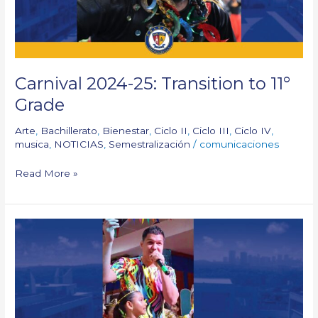
Carnival 2024-25: Transition to 11°
Grade
Arte
,
Bachillerato
,
Bienestar
,
Ciclo II
,
Ciclo III
,
Ciclo IV
,
musica
,
NOTICIAS
,
Semestralización
/
comunicaciones
Read More »
Our
Bando
and
Guacherna
2025