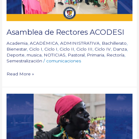
Asamblea de Rectores ACODESI
Academia
,
ACADÉMICA
,
ADMINISTRATIVA
,
Bachillerato
,
Bienestar
,
Ciclo I
,
Ciclo I
,
Ciclo II
,
Ciclo III
,
Ciclo IV
,
Danza
,
Deporte
,
musica
,
NOTICIAS
,
Pastoral
,
Primaria
,
Rectoría
,
Semestralización
/
comunicaciones
Read More »
Carnival
2024-
25:
Transition
to
11°
Grade