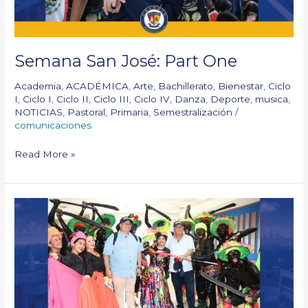
Semana San José: Part One
Academia
,
ACADÉMICA
,
Arte
,
Bachillerato
,
Bienestar
,
Ciclo
I
,
Ciclo I
,
Ciclo II
,
Ciclo III
,
Ciclo IV
,
Danza
,
Deporte
,
musica
,
NOTICIAS
,
Pastoral
,
Primaria
,
Semestralización
/
comunicaciones
Read More »
Asamblea
de
Rectores
ACODESI