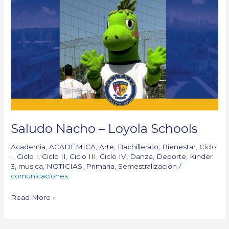
Nacho
–
Loyola
Schools
Saludo Nacho – Loyola Schools
Academia
,
ACADÉMICA
,
Arte
,
Bachillerato
,
Bienestar
,
Ciclo
I
,
Ciclo I
,
Ciclo II
,
Ciclo III
,
Ciclo IV
,
Danza
,
Deporte
,
Kinder
3
,
musica
,
NOTICIAS
,
Primaria
,
Semestralización
/
comunicaciones
Read More »