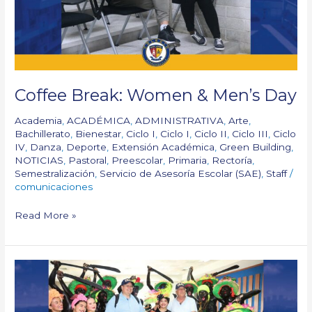
Coffee Break: Women & Men’s Day
Academia
,
ACADÉMICA
,
ADMINISTRATIVA
,
Arte
,
Bachillerato
,
Bienestar
,
Ciclo I
,
Ciclo I
,
Ciclo II
,
Ciclo III
,
Ciclo
IV
,
Danza
,
Deporte
,
Extensión Académica
,
Green Building
,
NOTICIAS
,
Pastoral
,
Preescolar
,
Primaria
,
Rectoría
,
Semestralización
,
Servicio de Asesoría Escolar (SAE)
,
Staff
/
comunicaciones
Read More »
Asamblea
de
Rectores