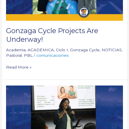
Gonzaga Cycle Projects Are
Underway!
Academia
,
ACADÉMICA
,
Ciclo I
,
Gonzaga Cycle
,
NOTICIAS
,
Pastoral
,
PBL
/
comunicaciones
Read More »
Report
Card
Day with
our
families