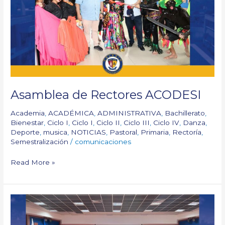
ACODESI
Asamblea de Rectores ACODESI
Academia
,
ACADÉMICA
,
ADMINISTRATIVA
,
Bachillerato
,
Bienestar
,
Ciclo I
,
Ciclo I
,
Ciclo II
,
Ciclo III
,
Ciclo IV
,
Danza
,
Deporte
,
musica
,
NOTICIAS
,
Pastoral
,
Primaria
,
Rectoría
,
Semestralización
/
comunicaciones
Read More »
Encuentro
con
Jardines