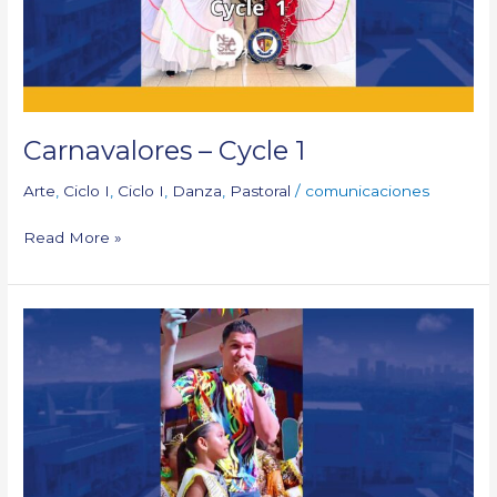
Carnavalores – Cycle 1
Arte
,
Ciclo I
,
Ciclo I
,
Danza
,
Pastoral
/
comunicaciones
Read More »
Our
Bando
and
Guacherna
2025