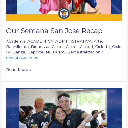
Our Semana San José Recap
Academia
,
ACADÉMICA
,
ADMINISTRATIVA
,
Arte
,
Bachillerato
,
Bienestar
,
Ciclo I
,
Ciclo I
,
Ciclo II
,
Ciclo III
,
Ciclo
IV
,
Danza
,
Deporte
,
NOTICIAS
,
Semestralización
/
comunicaciones
Read More »
Semana
San
José:
Part
One