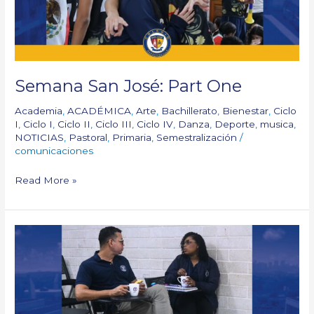
Semana San José: Part One
Academia
,
ACADÉMICA
,
Arte
,
Bachillerato
,
Bienestar
,
Ciclo
I
,
Ciclo I
,
Ciclo II
,
Ciclo III
,
Ciclo IV
,
Danza
,
Deporte
,
musica
,
NOTICIAS
,
Pastoral
,
Primaria
,
Semestralización
/
comunicaciones
Read More »
Coffee
Break:
Women
&
Men’s
Day