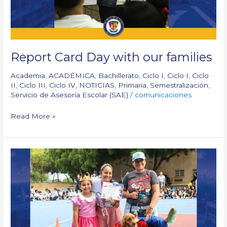
Report Card Day with our families
Academia
,
ACADÉMICA
,
Bachillerato
,
Ciclo I
,
Ciclo I
,
Ciclo
II
,
Ciclo III
,
Ciclo IV
,
NOTICIAS
,
Primaria
,
Semestralización
,
Servicio de Asesoría Escolar (SAE)
/
comunicaciones
Read More »
Our
Semana
San
José
Recap