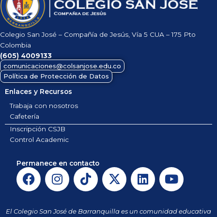
Colegio San José – Compañía de Jesús, Vía 5 CUA – 175 Pto
Colombia
(605)
4009133
comunicaciones@colsanjose.edu.co
Política de Protección de Datos
Enlaces y Recursos
Trabaja con nosotros
Cafetería
Inscripción CSJB
Control Academic
Permanece en contacto
F
I
T
X
L
Y
a
n
i
-
i
o
c
s
k
t
n
u
e
t
t
w
k
t
El Colegio San José de Barranquilla es un comunidad educativa