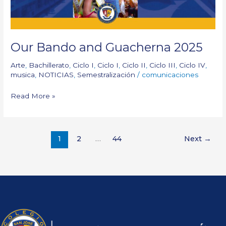
Our Bando and Guacherna 2025
Arte
,
Bachillerato
,
Ciclo I
,
Ciclo I
,
Ciclo II
,
Ciclo III
,
Ciclo IV
,
musica
,
NOTICIAS
,
Semestralización
/
comunicaciones
Read More »
1
2
…
44
Next
→