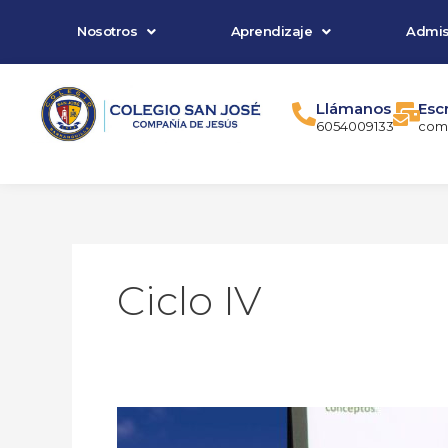
Ir
Nosotros
Aprendizaje
Admis
al
contenido
Llámanos
Esc
6054009133
comu
Ciclo IV
Report
Card