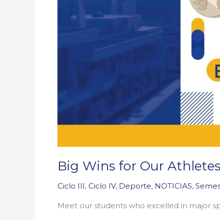
Big Wins for Our Athletes
Ciclo III
,
Ciclo IV
,
Deporte
,
NOTICIAS
,
Semest
Meet our students who excelled in major sp