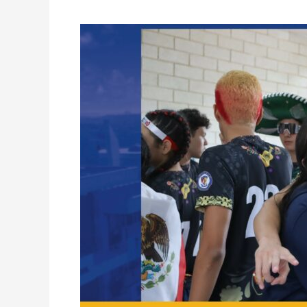
Semana
San
José:
Part
One