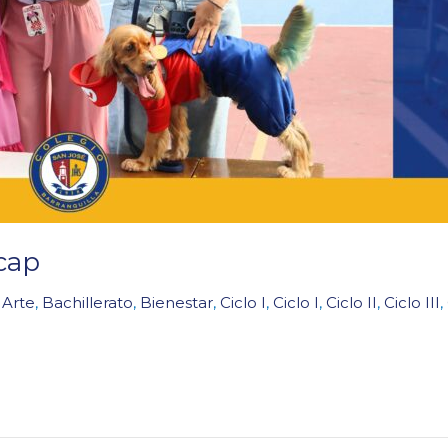
cap
,
Arte
,
Bachillerato
,
Bienestar
,
Ciclo I
,
Ciclo I
,
Ciclo II
,
Ciclo III
,