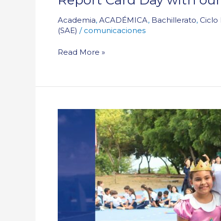
Academia
,
ACADÉMICA
,
Bachillerato
,
Ciclo 
(SAE)
/
comunicaciones
Read More »
Our
Semana
San
José
Recap