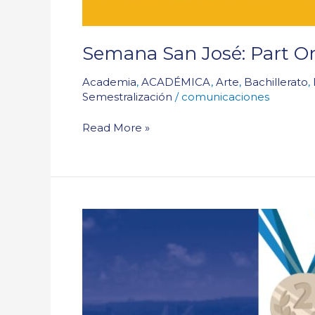
Semana San José: Part O
Academia
,
ACADÉMICA
,
Arte
,
Bachillerato
,
Semestralización
/
comunicaciones
Read More »
Big
Wins
for
Our
Athletes!