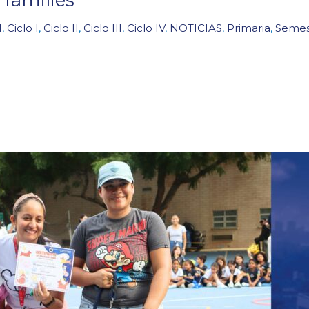
I
,
Ciclo I
,
Ciclo II
,
Ciclo III
,
Ciclo IV
,
NOTICIAS
,
Primaria
,
Semest