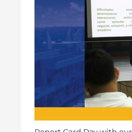
Day with
our
families
Report Card Day with our