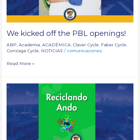
We kicked off the PBL openings!
ABP
,
Academia
,
ACADÉMICA
,
Claver Cycle
,
Faber Cycle
,
Gonzaga Cycle
,
NOTICIAS
/
comunicaciones
Read More »
PBL:
Reciclando
Ando