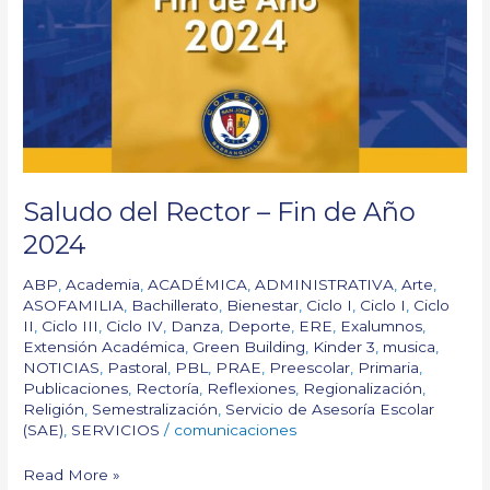
–
Fin
de
Año
2024
Saludo del Rector – Fin de Año
2024
ABP
,
Academia
,
ACADÉMICA
,
ADMINISTRATIVA
,
Arte
,
ASOFAMILIA
,
Bachillerato
,
Bienestar
,
Ciclo I
,
Ciclo I
,
Ciclo
II
,
Ciclo III
,
Ciclo IV
,
Danza
,
Deporte
,
ERE
,
Exalumnos
,
Extensión Académica
,
Green Building
,
Kinder 3
,
musica
,
NOTICIAS
,
Pastoral
,
PBL
,
PRAE
,
Preescolar
,
Primaria
,
Publicaciones
,
Rectoría
,
Reflexiones
,
Regionalización
,
Religión
,
Semestralización
,
Servicio de Asesoría Escolar
(SAE)
,
SERVICIOS
/
comunicaciones
Read More »