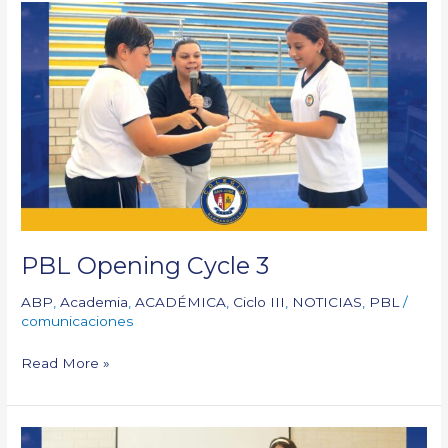
PBL
Opening
Cycle
3
PBL Opening Cycle 3
ABP
,
Academia
,
ACADÉMICA
,
Ciclo III
,
NOTICIAS
,
PBL
/
comunicaciones
Read More »
PBL: