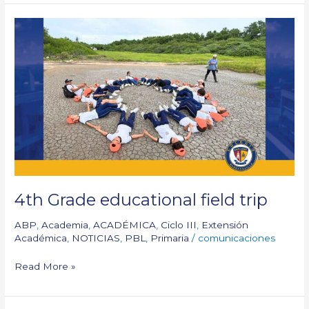
4th
Grade
educational
field
trip
4th Grade educational field trip
ABP
,
Academia
,
ACADÉMICA
,
Ciclo III
,
Extensión
Académica
,
NOTICIAS
,
PBL
,
Primaria
/
comunicaciones
Read More »