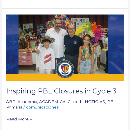
Inspiring
PBL
Closures
in
Cycle
3
Inspiring PBL Closures in Cycle 3
ABP
,
Academia
,
ACADÉMICA
,
Ciclo III
,
NOTICIAS
,
PBL
,
Primaria
/
comunicaciones
Read More »