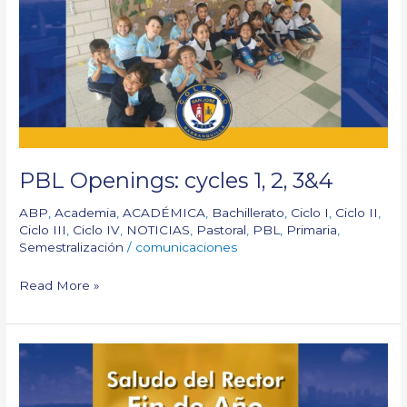
1,
2,
3&4
PBL Openings: cycles 1, 2, 3&4
ABP
,
Academia
,
ACADÉMICA
,
Bachillerato
,
Ciclo I
,
Ciclo II
,
Ciclo III
,
Ciclo IV
,
NOTICIAS
,
Pastoral
,
PBL
,
Primaria
,
Semestralización
/
comunicaciones
Read More »
Saludo
del
Rector