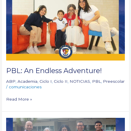
An
Endless
Adventure!
PBL: An Endless Adventure!
ABP
,
Academia
,
Ciclo I
,
Ciclo II
,
NOTICIAS
,
PBL
,
Preescolar
/
comunicaciones
Read More »
Foundation
Standards