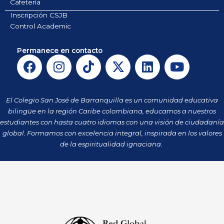
Cafetería
Inscripción CSJB
Control Academic
Permanece en contacto
F
I
T
X
L
Y
a
n
i
-
i
o
c
s
k
t
n
u
e
t
t
w
k
t
El Colegio San José de Barranquilla es un comunidad educativa
b
a
o
i
e
u
bilingüe en la región Caribe colombiana, educamos a nuestros
o
g
k
t
d
b
estudiantes con hasta cuatro idiomas con una visión de ciudadanía
o
r
t
i
e
global. Formamos con excelencia integral, inspirada en los valores
k
a
de la espiritualidad ignaciana.
e
n
m
r