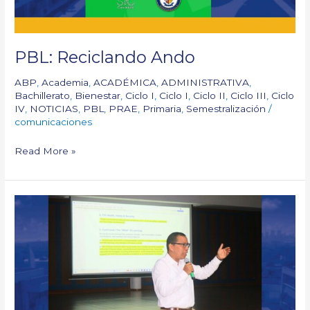
PBL: Reciclando Ando
ABP
,
Academia
,
ACADÉMICA
,
ADMINISTRATIVA
,
Bachillerato
,
Bienestar
,
Ciclo I
,
Ciclo I
,
Ciclo II
,
Ciclo III
,
Ciclo
IV
,
NOTICIAS
,
PBL
,
PRAE
,
Primaria
,
Semestralización
/
comunicaciones
Read More »
Internal
Reflection
Process
–
NEASC