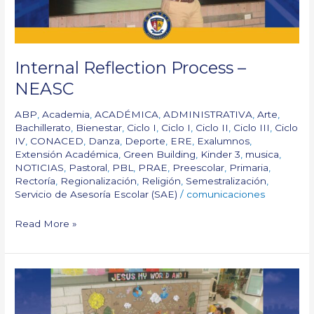
Internal Reflection Process –
NEASC
ABP
,
Academia
,
ACADÉMICA
,
ADMINISTRATIVA
,
Arte
,
Bachillerato
,
Bienestar
,
Ciclo I
,
Ciclo I
,
Ciclo II
,
Ciclo III
,
Ciclo
IV
,
CONACED
,
Danza
,
Deporte
,
ERE
,
Exalumnos
,
Extensión Académica
,
Green Building
,
Kinder 3
,
musica
,
NOTICIAS
,
Pastoral
,
PBL
,
PRAE
,
Preescolar
,
Primaria
,
Rectoría
,
Regionalización
,
Religión
,
Semestralización
,
Servicio de Asesoría Escolar (SAE)
/
comunicaciones
Read More »
PBL
Openings:
cycles