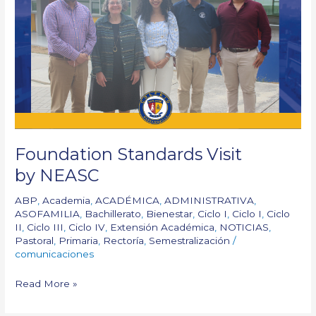
Visit
by NEASC
Foundation Standards Visit
by NEASC
ABP
,
Academia
,
ACADÉMICA
,
ADMINISTRATIVA
,
ASOFAMILIA
,
Bachillerato
,
Bienestar
,
Ciclo I
,
Ciclo I
,
Ciclo
II
,
Ciclo III
,
Ciclo IV
,
Extensión Académica
,
NOTICIAS
,
Pastoral
,
Primaria
,
Rectoría
,
Semestralización
/
comunicaciones
Read More »