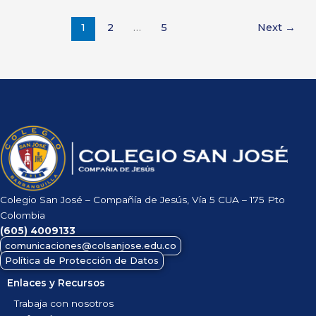
1
2
…
5
Next
→
Colegio San José – Compañía de Jesús, Vía 5 CUA – 175 Pto
Colombia
(605)
4009133
comunicaciones@colsanjose.edu.co
Política de Protección de Datos
Enlaces y Recursos
Trabaja con nosotros