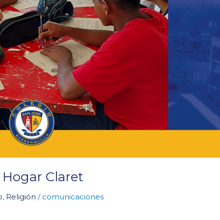
 Hogar Claret
o
,
Religión
/
comunicaciones