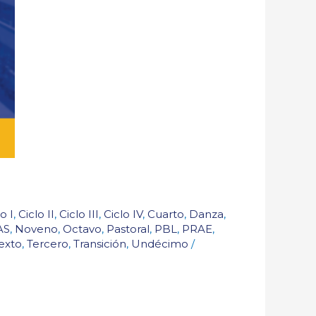
o I
,
Ciclo II
,
Ciclo III
,
Ciclo IV
,
Cuarto
,
Danza
,
AS
,
Noveno
,
Octavo
,
Pastoral
,
PBL
,
PRAE
,
exto
,
Tercero
,
Transición
,
Undécimo
/