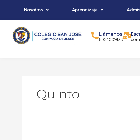
Ir
Nosotros
Aprendizaje
Admis
al
contenido
Llámanos
Esc
6054009133
comu
Quinto
Having
wonderful