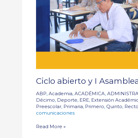
Ciclo abierto y I Asambl
ABP
,
Academia
,
ACADÉMICA
,
ADMINISTRA
Décimo
,
Deporte
,
ERE
,
Extensión Académi
Preescolar
,
Primaria
,
Primero
,
Quinto
,
Recto
comunicaciones
Read More »