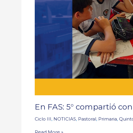
Hogar
Claret
En FAS: 5° compartió con
Ciclo III
,
NOTICIAS
,
Pastoral
,
Primaria
,
Quint
Read More »