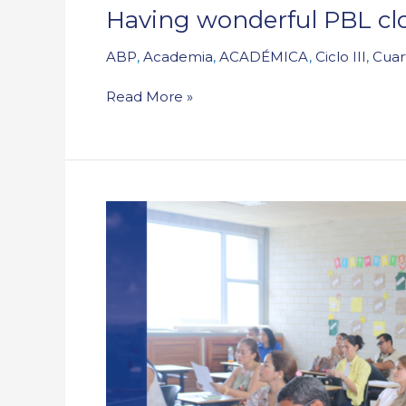
Having wonderful PBL clos
PBL
closure
ABP
,
Academia
,
ACADÉMICA
,
Ciclo III
,
Cuar
events
in
Read More »
Cycle
3!
Ciclo
abierto
y
I
Asamblea
de
PPFF