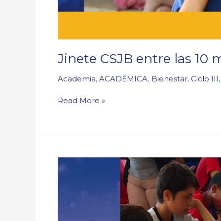
Jinete CSJB entre las 10 
Academia
,
ACADÉMICA
,
Bienestar
,
Ciclo III
Read More »
En
FAS:
5°
compartió
con