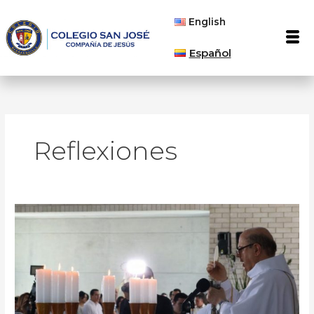
Ir
English
al
Men
contenido
Español
Reflexiones
Capilla
del
Colegio
San
José
reanuda
su