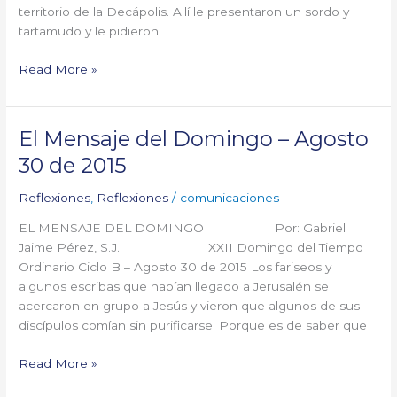
territorio de la Decápolis. Allí le presentaron un sordo y
2015
tartamudo y le pidieron
Read More »
El Mensaje del Domingo – Agosto
El
Mensaje
30 de 2015
del
Domingo
Reflexiones
,
Reflexiones
/
comunicaciones
–
EL MENSAJE DEL DOMINGO Por: Gabriel
Agosto
Jaime Pérez, S.J. XXII Domingo del Tiempo
30
Ordinario Ciclo B – Agosto 30 de 2015 Los fariseos y
de
algunos escribas que habían llegado a Jerusalén se
2015
acercaron en grupo a Jesús y vieron que algunos de sus
discípulos comían sin purificarse. Porque es de saber que
Read More »