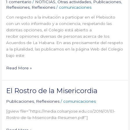
cara
1 comentario
/
NOTICIAS
,
Otras actividades
,
Publicaciones
,
al
Reflexiones
,
Reflexiones
/
comunicaciones
Plebiscito”
Con respecto a la invitación a participar en el Plebiscito
con un voto informado y a conciencia, respetando las
distintas opciones, el Colegio está abierto a
recibir opiniones diversas de personas acerca de los
Acuerdos de La Habana. En aras precisamente del respeto
a la pluralidad, las publicamos en la página Web del Colegio
bajo este
Read More »
El Rostro de la Misericordia
El
Rostro
Publicaciones
,
Reflexiones
/
comunicaciones
de
la
[gview file=”https://media.colsanjose.edu.co/2016/01/El-
Misericordia
Rostro-de-la-Misericordia-Resumen.pdf”]
Read More »