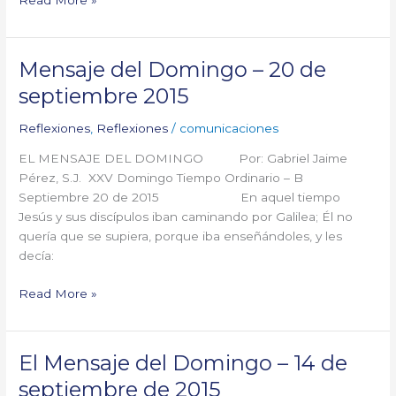
Mensaje del Domingo – 20 de
Mensaje
del
septiembre 2015
Domingo
–
Reflexiones
,
Reflexiones
/
comunicaciones
20
EL MENSAJE DEL DOMINGO Por: Gabriel Jaime
de
Pérez, S.J. XXV Domingo Tiempo Ordinario – B
septiembre
Septiembre 20 de 2015 En aquel tiempo
2015
Jesús y sus discípulos iban caminando por Galilea; Él no
quería que se supiera, porque iba enseñándoles, y les
decía:
Read More »
El Mensaje del Domingo – 14 de
El
Mensaje
septiembre de 2015