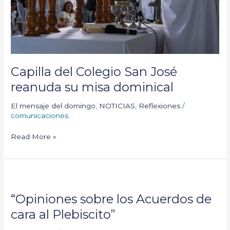
misa
dominical
Capilla del Colegio San José
reanuda su misa dominical
El mensaje del domingo
,
NOTICIAS
,
Reflexiones
/
comunicaciones
Read More »
“Opiniones
sobre
“Opiniones sobre los Acuerdos de
los
Acuerdos
cara al Plebiscito”
de