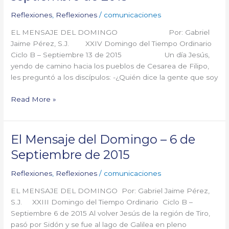
del
Domingo
Reflexiones
,
Reflexiones
/
comunicaciones
–
EL MENSAJE DEL DOMINGO Por: Gabriel
14
Jaime Pérez, S.J. XXIV Domingo del Tiempo Ordinario
de
Ciclo B – Septiembre 13 de 2015 Un día Jesús,
septiembre
yendo de camino hacia los pueblos de Cesarea de Filipo,
de
les preguntó a los discípulos: -¿Quién dice la gente que soy
2015
Read More »
El Mensaje del Domingo – 6 de
El
Mensaje
Septiembre de 2015
del
Domingo
Reflexiones
,
Reflexiones
/
comunicaciones
–
EL MENSAJE DEL DOMINGO Por: Gabriel Jaime Pérez,
6
S.J. XXIII Domingo del Tiempo Ordinario Ciclo B –
de
Septiembre 6 de 2015 Al volver Jesús de la región de Tiro,
Septiembre
pasó por Sidón y se fue al lago de Galilea en pleno
de