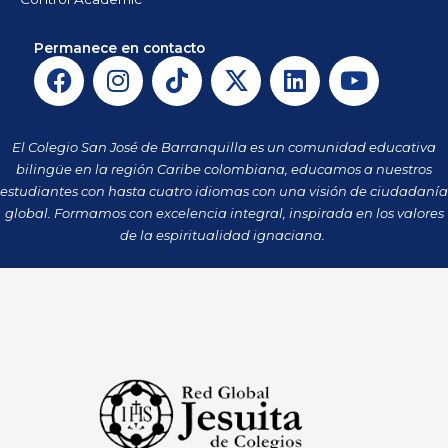
Permanece en contacto
F
I
T
X
L
Y
a
n
i
-
i
o
c
s
k
t
n
u
e
t
t
w
k
t
El Colegio San José de Barranquilla es un comunidad educativa
b
a
o
i
e
u
bilingüe en la región Caribe colombiana, educamos a nuestros
o
g
k
t
d
b
estudiantes con hasta cuatro idiomas con una visión de ciudadanía
o
r
t
i
e
global. Formamos con excelencia integral, inspirada en los valores
k
a
de la espiritualidad ignaciana.
e
n
m
r