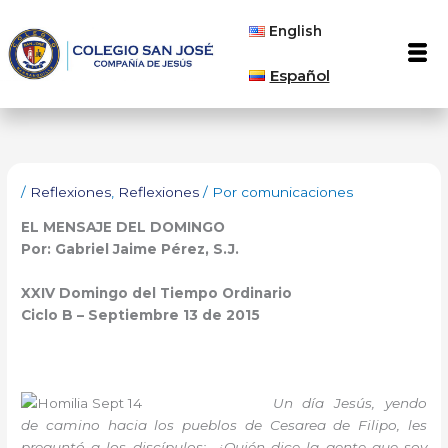
Ir
English
al
Men
contenido
Español
/
Reflexiones
,
Reflexiones
/ Por
comunicaciones
EL MENSAJE DEL DOMINGO
Por: Gabriel Jaime Pérez, S.J.
XXIV Domingo del Tiempo Ordinario
Ciclo B – Septiembre 13 de 2015
Un día Jesús, yendo
de camino hacia los pueblos de Cesarea de Filipo, les
preguntó a los discípulos: -¿Quién dice la gente que soy