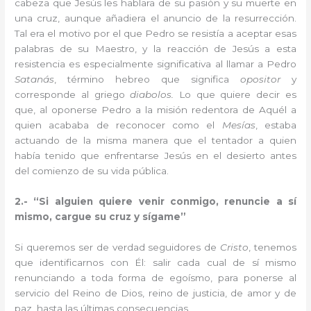
cabeza que Jesús les hablara de su pasión y su muerte en
una cruz, aunque añadiera el anuncio de la resurrección.
Tal era el motivo por el que Pedro se resistía a aceptar esas
palabras de su Maestro, y la reacción de Jesús a esta
resistencia es especialmente significativa al llamar a Pedro
Satanás
, término hebreo que significa
opositor
y
corresponde al griego
diabolos.
Lo que quiere decir es
que, al oponerse Pedro a la misión redentora de Aquél a
quien acababa de reconocer como el
Mesías
, estaba
actuando de la misma manera que el tentador a quien
había tenido que enfrentarse Jesús en el desierto antes
del comienzo de su vida pública.
2.- “Si alguien quiere venir conmigo, renuncie a sí
mismo, cargue su cruz y sígame”
Si queremos ser de verdad seguidores de
Cristo
, tenemos
que identificarnos con Él: salir cada cual de sí mismo
renunciando a toda forma de egoísmo, para ponerse al
servicio del Reino de Dios, reino de justicia, de amor y de
paz, hasta las últimas consecuencias.