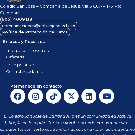
Colegio San José – Compañía de Jesús, Vía 5 CUA – 175 Pto
Colombia
(605)
4009133
comunicaciones@colsanjose.edu.co
Política de Protección de Datos
Enlaces y Recursos
Trabaja con nosotros
Cafetería
Inscripción CSJB
Control Academic
Permanece en contacto
F
I
T
X
L
Y
a
n
i
-
i
o
c
s
k
t
n
u
e
t
t
w
k
t
El Colegio San José de Barranquilla es un comunidad educativa
b
a
o
i
e
u
bilingüe en la región Caribe colombiana, educamos a nuestros
o
g
k
t
d
b
estudiantes con hasta cuatro idiomas con una visión de ciudadanía