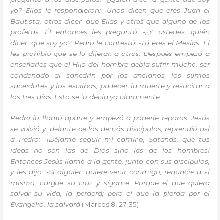
yo? Ellos le respondieron: -Unos dicen que eres Juan el
Bautista, otros dicen que Elías y otros que alguno de los
profetas. Él entonces les preguntó: -¿Y ustedes, quién
dicen que soy yo? Pedro le contestó: -Tú eres el Mesías. Él
les prohibió que se lo dijeran a otros. Después empezó a
enseñarles que el Hijo del hombre debía sufrir mucho, ser
condenado al sanedrín por los ancianos, los sumos
sacerdotes y los escribas, padecer la muerte y resucitar a
los tres días. Esto se lo decía ya claramente.
Pedro lo llamó aparte y empezó a ponerle reparos. Jesús
se volvió y, delante de los demás discípulos, reprendió así
a Pedro: -¡Déjame seguir mi camino, Satanás, que tus
ideas no son las de Dios sino las de los hombres!
Entonces Jesús llamó a la gente, junto con sus discípulos,
y les dijo: -Si alguien quiere venir conmigo, renuncie a sí
mismo, cargue su cruz y sígame. Porque el que quiera
salvar su vida, la perderá; pero el que la pierda por el
Evangelio, la salvará
(Marcos 8, 27-35).