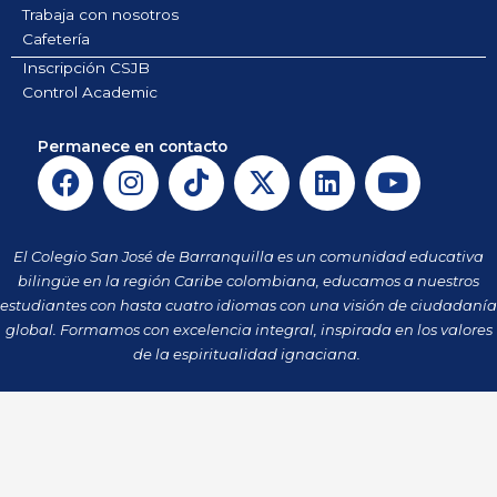
Trabaja con nosotros
Cafetería
Inscripción CSJB
Control Academic
Permanece en contacto
F
I
T
X
L
Y
a
n
i
-
i
o
c
s
k
t
n
u
e
t
t
w
k
t
El Colegio San José de Barranquilla es un comunidad educativa
b
a
o
i
e
u
bilingüe en la región Caribe colombiana, educamos a nuestros
o
g
k
t
d
b
estudiantes con hasta cuatro idiomas con una visión de ciudadanía
o
r
t
i
e
global. Formamos con excelencia integral, inspirada en los valores
k
a
de la espiritualidad ignaciana.
e
n
m
r