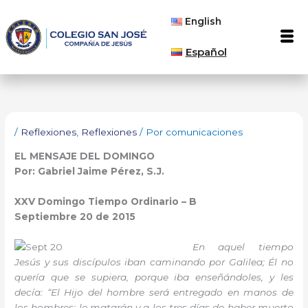
Ir
English
al
Men
contenido
Español
/
Reflexiones
,
Reflexiones
/ Por
comunicaciones
EL MENSAJE DEL DOMINGO
Por: Gabriel Jaime Pérez, S.J.
XXV Domingo Tiempo Ordinario – B
Septiembre 20 de 2015
En aquel tiempo
Jesús y sus discípulos iban caminando por Galilea; Él no
quería que se supiera, porque iba enseñándoles, y les
decía: “El Hijo del hombre será entregado en manos de
los hombres; le matarán y a los tres días de haber muerto