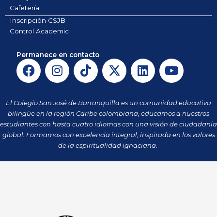
Cafetería
Inscripción CSJB
Control Academic
Permanece en contacto
F
I
T
X
L
Y
a
n
i
-
i
o
c
s
k
t
n
u
e
t
t
w
k
t
El Colegio San José de Barranquilla es un comunidad educativa
b
a
o
i
e
u
bilingüe en la región Caribe colombiana, educamos a nuestros
o
g
k
t
d
b
estudiantes con hasta cuatro idiomas con una visión de ciudadanía
o
r
t
i
e
global. Formamos con excelencia integral, inspirada en los valores
k
a
de la espiritualidad ignaciana.
e
n
m
r