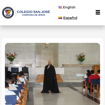
Ir
English
al
Men
contenido
Español