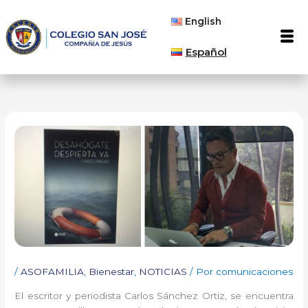
Ir
English
al
Men
contenido
Español
/
ASOFAMILIA
,
Bienestar
,
NOTICIAS
/ Por
comunicaciones
El escritor y periodista Carlos Sánchez Ortiz, se encuentra