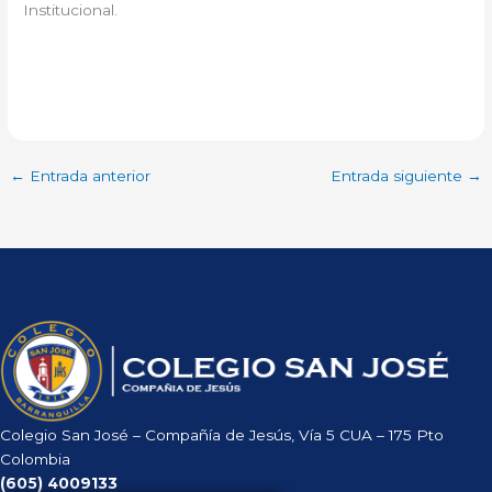
Institucional.
←
Entrada anterior
Entrada siguiente
→
Colegio San José – Compañía de Jesús, Vía 5 CUA – 175 Pto
Colombia
(605)
4009133