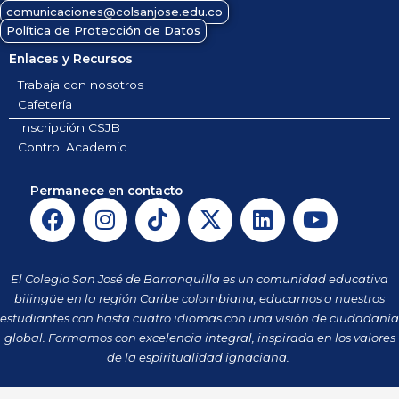
comunicaciones@colsanjose.edu.co
Política de Protección de Datos
Enlaces y Recursos
Trabaja con nosotros
Cafetería
Inscripción CSJB
Control Academic
Permanece en contacto
F
I
T
X
L
Y
a
n
i
-
i
o
c
s
k
t
n
u
e
t
t
w
k
t
El Colegio San José de Barranquilla es un comunidad educativa
b
a
o
i
e
u
bilingüe en la región Caribe colombiana, educamos a nuestros
o
g
k
t
d
b
estudiantes con hasta cuatro idiomas con una visión de ciudadanía
o
r
t
i
e
global. Formamos con excelencia integral, inspirada en los valores
k
a
de la espiritualidad ignaciana.
e
n
m
r