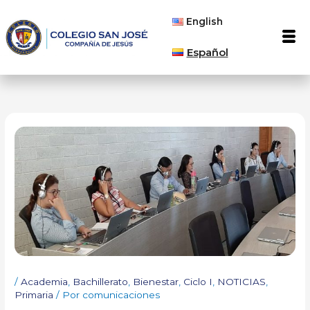
Ir
English
al
Men
contenido
Español
/
Academia
,
Bachillerato
,
Bienestar
,
Ciclo I
,
NOTICIAS
,
Primaria
/ Por
comunicaciones