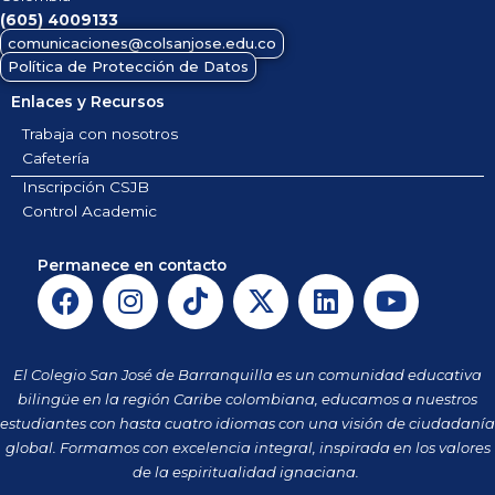
(605)
4009133
comunicaciones@colsanjose.edu.co
Política de Protección de Datos
Enlaces y Recursos
Trabaja con nosotros
Cafetería
Inscripción CSJB
Control Academic
Permanece en contacto
F
I
T
X
L
Y
a
n
i
-
i
o
c
s
k
t
n
u
e
t
t
w
k
t
El Colegio San José de Barranquilla es un comunidad educativa
b
a
o
i
e
u
bilingüe en la región Caribe colombiana, educamos a nuestros
o
g
k
t
d
b
estudiantes con hasta cuatro idiomas con una visión de ciudadanía
o
r
t
i
e
global. Formamos con excelencia integral, inspirada en los valores
k
a
de la espiritualidad ignaciana.
e
n