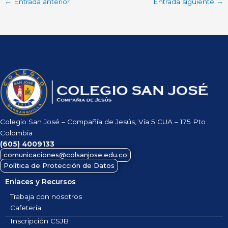
←
Entrada anterior
Entrada siguiente
→
Colegio San José – Compañía de Jesús, Vía 5 CUA – 175 Pto
Colombia
(605)
4009133
comunicaciones@colsanjose.edu.co
Política de Protección de Datos
Enlaces y Recursos
Trabaja con nosotros
Cafetería
Inscripción CSJB