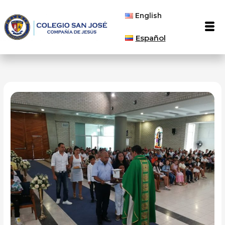
Ir
English
al
Men
contenido
Español