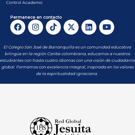
Control Academic
Permanece en contacto
F
I
T
X
L
Y
a
n
i
-
i
o
c
s
k
t
n
u
e
t
t
w
k
t
El Colegio San José de Barranquilla es un comunidad educativa
b
a
o
i
e
u
bilingüe en la región Caribe colombiana, educamos a nuestros
o
g
k
t
d
b
estudiantes con hasta cuatro idiomas con una visión de ciudadanía
o
r
t
i
e
global. Formamos con excelencia integral, inspirada en los valores
k
a
de la espiritualidad ignaciana.
e
n
m
r