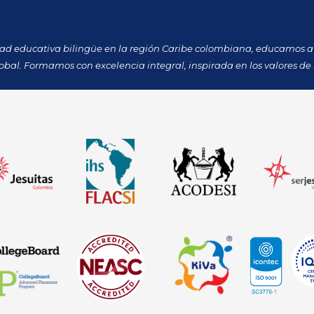
dad educativa bilingüe en la región Caribe colombiana, educamos a 
obal. Formamos con excelencia integral, inspirada en los valores de 