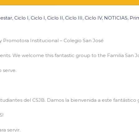
estar
,
Ciclo I
,
Ciclo I
,
Ciclo II
,
Ciclo III
,
Ciclo IV
,
NOTICIAS
,
Pri
 Promotora Institucional – Colegio San José
nts. We welcome this fantastic group to the Familia San J
o serve.
udiantes del CSJB. Damos la bienvenida a este fantástico g
5!
a servir.