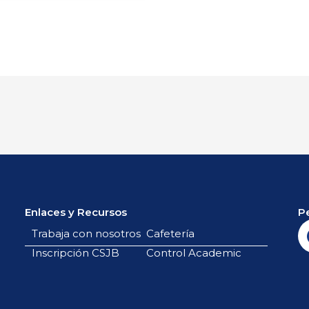
Enlaces y Recursos
P
Trabaja con nosotros
Cafetería
Inscripción CSJB
Control Academic