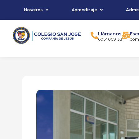
Ir
Nosotros
Aprendizaje
Admis
al
contenido
Llámanos
Esc
6054009133
comu