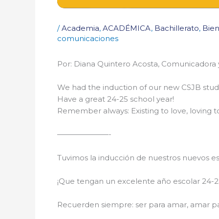
/
Academia
,
ACADÉMICA
,
Bachillerato
,
Bien
comunicaciones
Por: Diana Quintero Acosta, Comunicadora y
We had the induction of our new CSJB stude
Have a great 24-25 school year!
Remember always: Existing to love, loving t
———————-
Tuvimos la inducción de nuestros nuevos est
¡Que tengan un excelente año escolar 24-2
Recuerden siempre: ser para amar, amar par