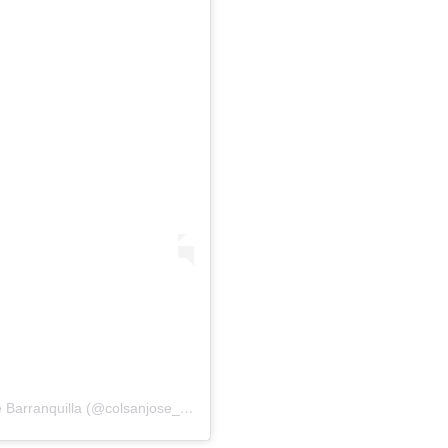
Una publicación compartida por Colegio San José Barranquilla (@colsanjose_baq)