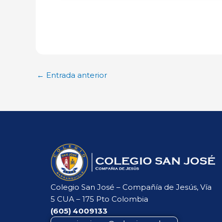
←
Entrada anterior
Colegio San José – Compañía de Jesús, Vía
5 CUA – 175 Pto Colombia
(605)
4009133