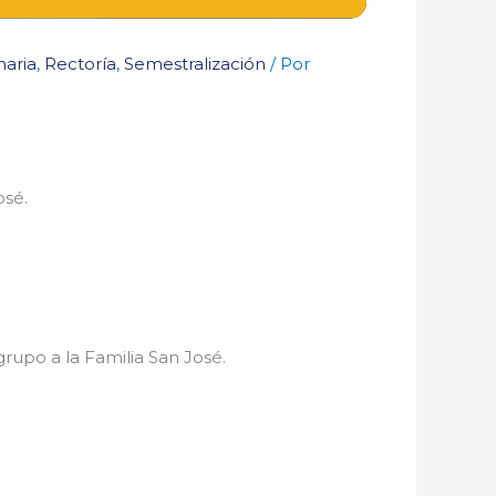
maria
,
Rectoría
,
Semestralización
/ Por
osé.
rupo a la Familia San José.