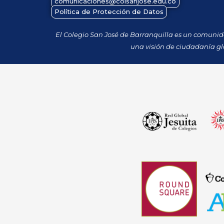
comunicaciones@colsanjose.edu.co
Política de Protección de Datos
El Colegio San José de Barranquilla es un comuni
una visión de ciudadanía gl