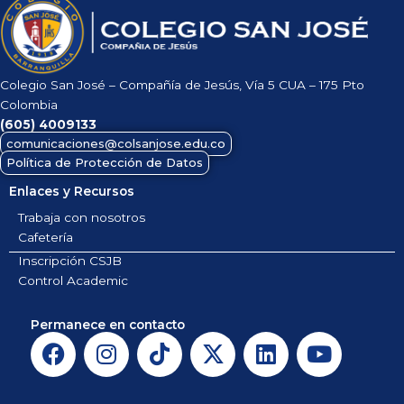
Colegio San José – Compañía de Jesús, Vía 5 CUA – 175 Pto
Colombia
(605)
4009133
comunicaciones@colsanjose.edu.co
Política de Protección de Datos
Enlaces y Recursos
Trabaja con nosotros
Cafetería
Inscripción CSJB
Control Academic
Permanece en contacto
F
I
T
X
L
Y
a
n
i
-
i
o
c
s
k
t
n
u