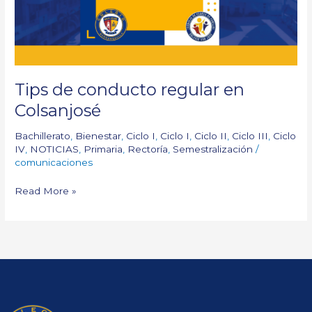
Tips de conducto regular en
Colsanjosé
Bachillerato
,
Bienestar
,
Ciclo I
,
Ciclo I
,
Ciclo II
,
Ciclo III
,
Ciclo
IV
,
NOTICIAS
,
Primaria
,
Rectoría
,
Semestralización
/
comunicaciones
Read More »