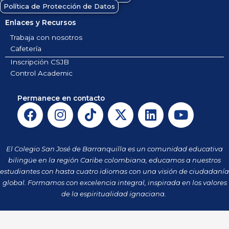
Política de Protección de Datos
Enlaces y Recursos
Trabaja con nosotros
Cafetería
Inscripción CSJB
Control Academic
Permanece en contacto
F
I
T
X
L
Y
a
n
i
-
i
o
c
s
k
t
n
u
e
t
t
w
k
t
El Colegio San José de Barranquilla es un comunidad educativa
b
a
o
i
e
u
bilingüe en la región Caribe colombiana, educamos a nuestros
o
g
k
t
d
b
estudiantes con hasta cuatro idiomas con una visión de ciudadanía
o
r
t
i
e
global. Formamos con excelencia integral, inspirada en los valores
k
a
de la espiritualidad ignaciana.
e
n
m
r