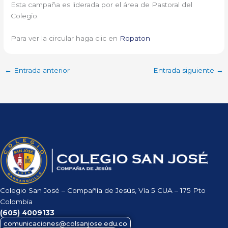
Esta campaña es liderada por el área de Pastoral del
Colegio.
Para ver la circular haga clic en
Ropaton
←
Entrada anterior
Entrada siguiente
→
Colegio San José – Compañía de Jesús, Vía 5 CUA – 175 Pto
Colombia
(605)
4009133
comunicaciones@colsanjose.edu.co