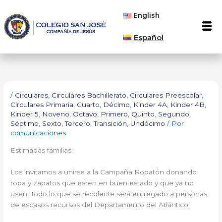
Ir
English
al
Men
contenido
Español
/
Circulares
,
Circulares Bachillerato
,
Circulares Preescolar
,
Circulares Primaria
,
Cuarto
,
Décimo
,
Kinder 4A
,
Kinder 4B
,
Kinder 5
,
Noveno
,
Octavo
,
Primero
,
Quinto
,
Segundo
,
Séptimo
,
Sexto
,
Tercero
,
Transición
,
Undécimo
/ Por
comunicaciones
Estimadas familias:
Los invitamos a unirse a la Campaña Ropatón donando
ropa y zapatos que esten en buen estado y que ya no
usen. Todo lo que se recolecte será entregado a personas
de escasos recursos del Departamento del Atlántico.