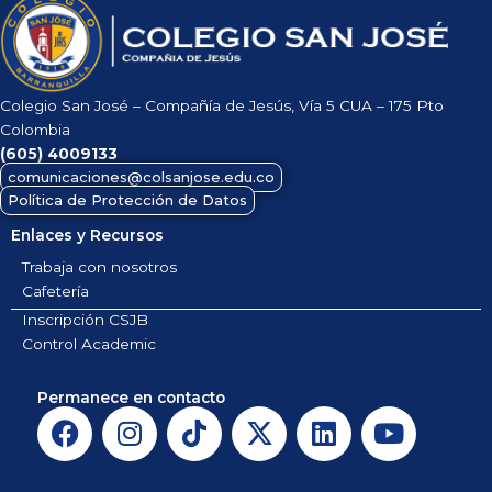
Colegio San José – Compañía de Jesús, Vía 5 CUA – 175 Pto
Colombia
(605)
4009133
comunicaciones@colsanjose.edu.co
Política de Protección de Datos
Enlaces y Recursos
Trabaja con nosotros
Cafetería
Inscripción CSJB
Control Academic
Permanece en contacto
F
I
T
X
L
Y
a
n
i
-
i
o
c
s
k
t
n
u