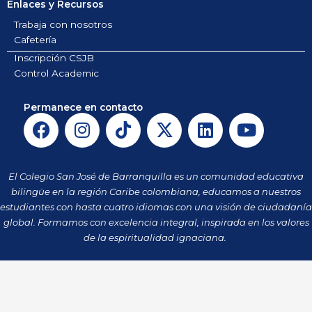
Enlaces y Recursos
Trabaja con nosotros
Cafetería
Inscripción CSJB
Control Academic
Permanece en contacto
F
I
T
X
L
Y
a
n
i
-
i
o
c
s
k
t
n
u
e
t
t
w
k
t
El Colegio San José de Barranquilla es un comunidad educativa
b
a
o
i
e
u
bilingüe en la región Caribe colombiana, educamos a nuestros
o
g
k
t
d
b
estudiantes con hasta cuatro idiomas con una visión de ciudadanía
o
r
t
i
e
global. Formamos con excelencia integral, inspirada en los valores
k
a
de la espiritualidad ignaciana.
e
n
m
r