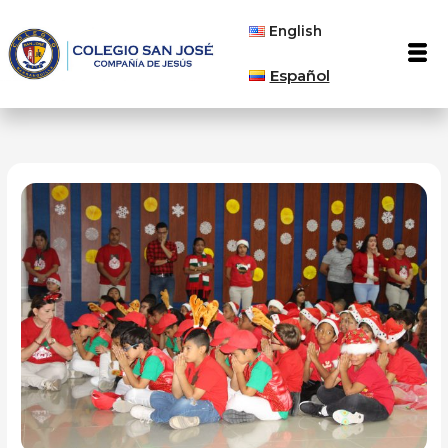
Ir
English
al
Men
contenido
Español