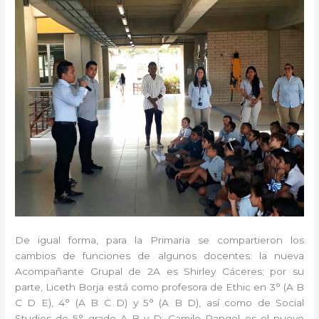
De igual forma, para la Primaria se compartieron los
cambios de funciones de algunos docentes: la nueva
Acompañante Grupal de 2A es Shirley Cáceres; por su
parte, Liceth Borja está como profesora de Ethic en 3° (A B
C D E), 4° (A B C D) y 5° (A B D), así como de Social
Studies de 5° grado A B y D; Camilo Rangel es el nuevo