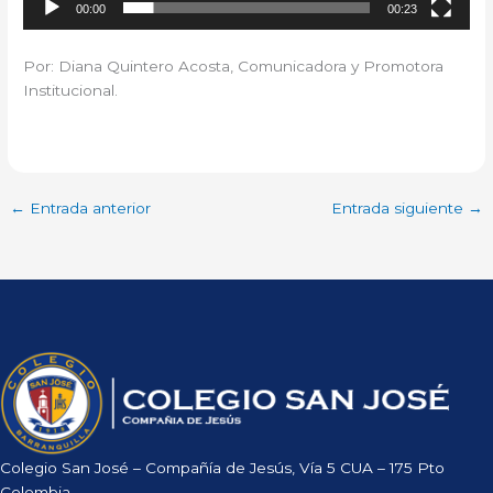
00:00
00:23
Por: Diana Quintero Acosta, Comunicadora y Promotora
Institucional.
←
Entrada anterior
Entrada siguiente
→
Colegio San José – Compañía de Jesús, Vía 5 CUA – 175 Pto
Colombia