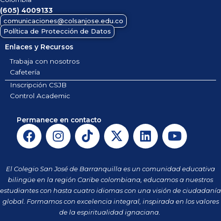
(605)
4009133
comunicaciones@colsanjose.edu.co
Política de Protección de Datos
Enlaces y Recursos
Trabaja con nosotros
Cafetería
Inscripción CSJB
Control Academic
Permanece en contacto
F
I
T
X
L
Y
a
n
i
-
i
o
c
s
k
t
n
u
e
t
t
w
k
t
El Colegio San José de Barranquilla es un comunidad educativa
b
a
o
i
e
u
bilingüe en la región Caribe colombiana, educamos a nuestros
o
g
k
t
d
b
estudiantes con hasta cuatro idiomas con una visión de ciudadanía
o
r
t
i
e
global. Formamos con excelencia integral, inspirada en los valores
k
a
de la espiritualidad ignaciana.
e
n