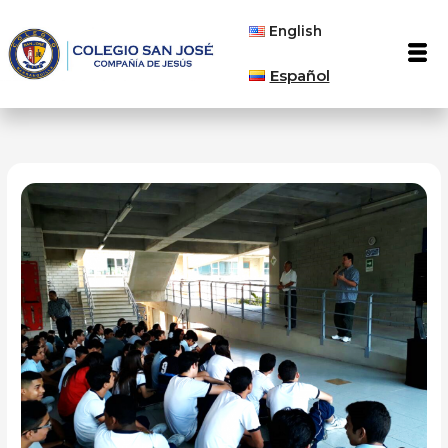
Ir
English
al
Men
contenido
Español