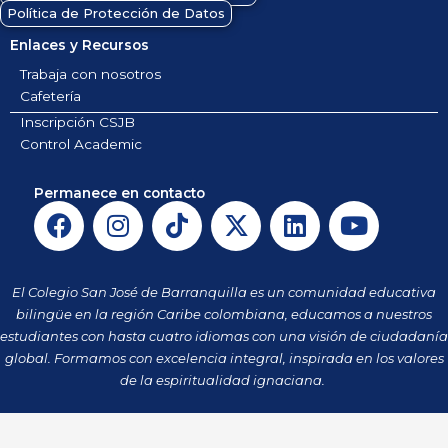
Política de Protección de Datos
Enlaces y Recursos
Trabaja con nosotros
Cafetería
Inscripción CSJB
Control Academic
Permanece en contacto
F
I
T
X
L
Y
a
n
i
-
i
o
c
s
k
t
n
u
e
t
t
w
k
t
El Colegio San José de Barranquilla es un comunidad educativa
b
a
o
i
e
u
bilingüe en la región Caribe colombiana, educamos a nuestros
o
g
k
t
d
b
estudiantes con hasta cuatro idiomas con una visión de ciudadanía
o
r
t
i
e
global. Formamos con excelencia integral, inspirada en los valores
k
a
de la espiritualidad ignaciana.
e
n
m
r