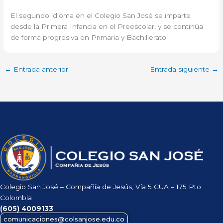
El segundo idioma en el Colegio San José se imparte
desde la Primera Infancia en el Preescolar, y se continúa
de forma progresiva en Primaria y Bachillerato.
←
Entrada anterior
Entrada siguiente
→
Colegio San José – Compañía de Jesús, Vía 5 CUA – 175 Pto
Colombia
(605)
4009133
comunicaciones@colsanjose.edu.co