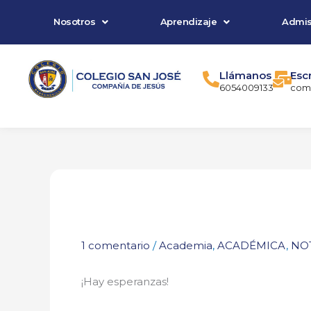
Ir
Nosotros
Aprendizaje
Admis
al
contenido
Llámanos
Esc
6054009133
comu
1 comentario
/
Academia
,
ACADÉMICA
,
NOT
¡Hay esperanzas!