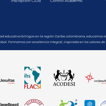
Inscripción CSJB
Control Academic
dad educativa bilingüe en la región Caribe colombiana, educamos a 
obal. Formamos con excelencia integral, inspirada en los valores de 