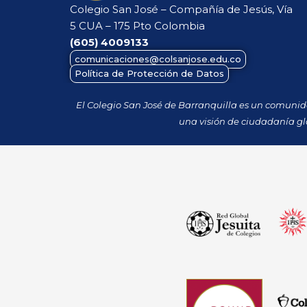
Colegio San José – Compañía de Jesús, Vía
5 CUA – 175 Pto Colombia
(605)
4009133
comunicaciones@colsanjose.edu.co
Política de Protección de Datos
El Colegio San José de Barranquilla es un comuni
una visión de ciudadanía gl