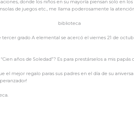
iones, donde los niños en su mayoría piensan solo en los
 consolas de juegos etc., me llama poderosamente la atención
ercer grado A elemental se acercó el viernes 21 de octubre
 “Cien años de Soledad”? Es para prestárselos a mis papás 
 el mejor regalo paras sus padres en el día de su aniversario
speranzador!
eca.