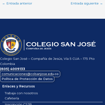
←
Entrada anterior
Entrada siguiente
→
Colegio San José – Compañía de Jesús, Vía 5 CUA – 175 Pto
Colombia
(605)
4009133
comunicaciones@colsanjose.edu.co
Política de Protección de Datos
Enlaces y Recursos
Trabaja con nosotros
Cafetería
Inscripción CSJB