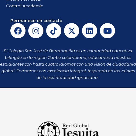
Control Academic
Permanece en contacto
F
I
T
X
L
Y
a
n
i
-
i
o
c
s
k
t
n
u
e
t
t
w
k
t
El Colegio San José de Barranquilla es un comunidad educativa
b
a
o
i
e
u
bilingüe en la región Caribe colombiana, educamos a nuestros
o
g
k
t
d
b
estudiantes con hasta cuatro idiomas con una visión de ciudadanía
o
r
t
i
e
global. Formamos con excelencia integral, inspirada en los valores
k
a
de la espiritualidad ignaciana.
e
n
m
r