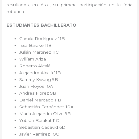
resultados, en ésta, su primera participación en la feria
robótica:
ESTUDIANTES BACHILLERATO
Camilo Rodríguez 11B
Issa Barake 11B
Julián Martínez 11C
William Ariza
Roberto Alcalá
Alejandro Alcalá 11B
Sammy Kwang 9B
Juan Hoyos 10A
Andres Florez 9B
Daniel Mercado 11B
Sebastián Fernández 10A
María Alejandra Olivo 9B
Yubrán Barakat 11C
Sebastián Cadavid 6D
Javier Ramirez 10C