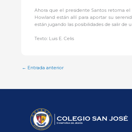
Ahora que el presidente Santos retoma el
Howland están allí para aportar su seren
están jugando las posibilidades de salir de 
Texto: Luis E. Celis
←
Entrada anterior