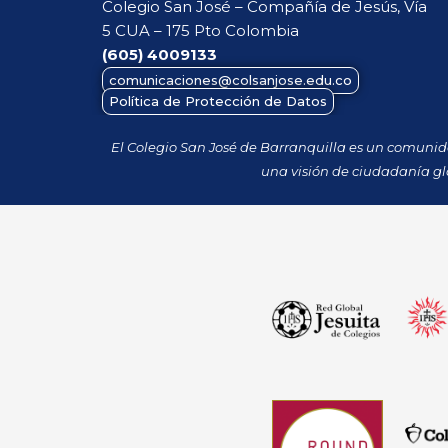
Colegio San José – Compañía de Jesús, Vía
5 CUA – 175 Pto Colombia
(605)
4009133
comunicaciones@colsanjose.edu.co
Política de Protección de Datos
El Colegio San José de Barranquilla es un comuni
una visión de ciudadanía gl