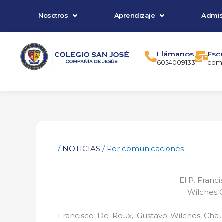
Ir
Nosotros
Aprendizaje
Admis
al
contenido
Llámanos
Esc
6054009133
comu
/
NOTICIAS
/ Por
comunicaciones
El P. Franc
Wilches 
Francisco De Roux, Gustavo Wilches Chau