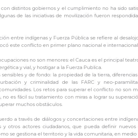
 distintos gobiernos y el cumplimiento no ha sido satisfac
 algunas de las iniciativas de movilización fueron respondi
n entre indígenas y Fuerza Pública se refiere al desalojo 
locó este conflicto en primer plano nacional e internacion
reocupaciones no son menores: el Cauca es el principal teat
rgética y vial, y hostigar a la Fuerza Publica.
ensibles y de fondo: la propiedad de la tierra, diferencias
rturbación y criminalidad de las FARC y neo-paramilit
 comunidades. Los retos para superar el conflicto no son
, no es fácil su tratamiento con miras a lograr su superació
superar muchos obstáculos.
acuerdo a través de diálogos y concertaciones entre indígen
 y otros actores ciudadanos, que pueda definir nuevos d
 se gestiona el territorio y la vida comunitaria, en medio 