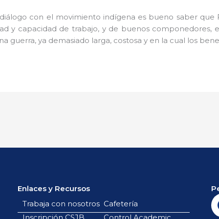
 diálogo con el movimiento indígena es bueno saber que 
idad y capacidad de trabajo, y de buenos componedores,
una guerra, ya demasiado larga, costosa y en la cual los bene
Enlaces y Recursos
P
Trabaja con nosotros
Cafetería
Inscripción CSJB
Control Academic