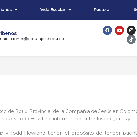
iones
Vida Escolar
Pastoral
S
F
Y
I
T
a
o
n
i
ríbenos
c
u
s
k
nicaciones@colsanjose.edu.co
e
t
t
t
b
u
a
o
o
b
g
k
o
e
r
k
a
m
isco de Roux, Provincial de la Compañía de Jesús en Colom
Chaux y Todd Howland intermedian entre los indígenas y el
x y Todd Howland tienen el propósito de tender puente