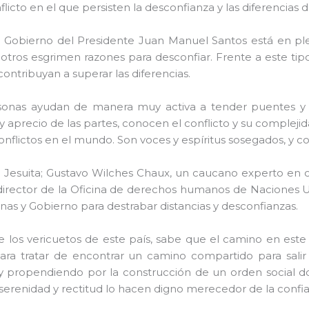
flicto en el que persisten la desconfianza y las diferencias de
l Gobierno del Presidente Juan Manuel Santos está en plen
tros esgrimen razones para desconfiar. Frente a este tipo
ontribuyan a superar las diferencias.
ersonas ayudan de manera muy activa a tender puentes y
 aprecio de las partes, conocen el conflicto y su compleji
flictos en el mundo. Son voces y espíritus sosegados, y con 
al Jesuita; Gustavo Wilches Chaux, un caucano experto en 
 director de la Oficina de derechos humanos de Naciones U
nas y Gobierno para destrabar distancias y desconfianzas.
los vericuetos de este país, sabe que el camino en este ti
 para tratar de encontrar un camino compartido para salir
 y propendiendo por la construcción de un orden social do
erenidad y rectitud lo hacen digno merecedor de la confia