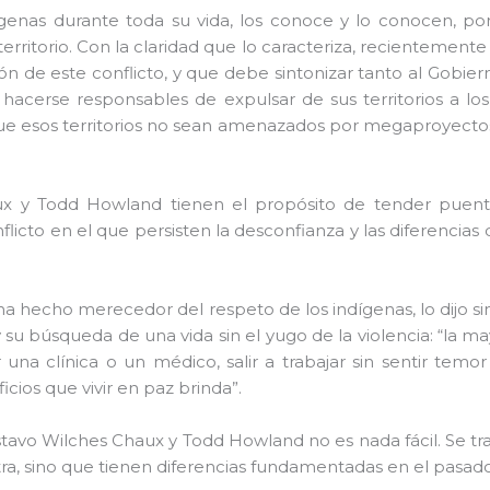
ígenas durante toda su vida, los conoce y lo conocen, po
erritorio. Con la claridad que lo caracteriza, recientemente
azón de este conflicto, y que debe sintonizar tanto al Gobi
acerse responsables de expulsar de sus territorios a los
que esos territorios no sean amenazados por megaproyectos 
x y Todd Howland tienen el propósito de tender puente
flicto en el que persisten la desconfianza y las diferencias d
.
ha hecho merecedor del respeto de los indígenas, lo dijo sin
 y su búsqueda de una vida sin el yugo de la violencia: “la 
ar una clínica o un médico, salir a trabajar sin sentir temo
icios que vivir en paz brinda”.
tavo Wilches Chaux y Todd Howland no es nada fácil. Se t
tra, sino que tienen diferencias fundamentadas en el pasado