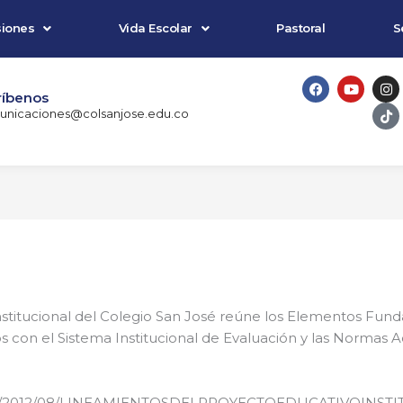
iones
Vida Escolar
Pastoral
S
F
Y
I
T
a
o
n
i
ríbenos
c
u
s
k
nicaciones@colsanjose.edu.co
e
t
t
t
b
u
a
o
o
b
g
k
o
e
r
k
a
m
nstitucional del Colegio San José reúne los Elementos Fun
ios con el Sistema Institucional de Evaluación y las Norma
.edu.co/2012/08/LINEAMIENTOSDELPROYECTOEDUCATIVOINS