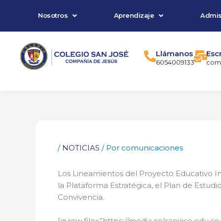
Ir
Nosotros
Aprendizaje
Admis
al
contenido
Llámanos
Esc
6054009133
comu
/
NOTICIAS
/ Por
comunicaciones
Los Lineamientos del Proyecto Educativo I
la Plataforma Estratégica, el Plan de Estud
Convivencia.
[gview file=”https://media.colsanjose