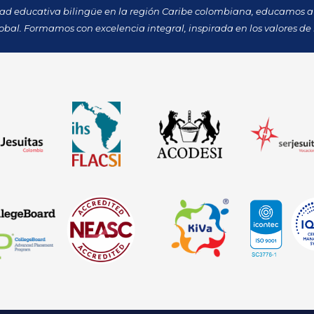
dad educativa bilingüe en la región Caribe colombiana, educamos a 
obal. Formamos con excelencia integral, inspirada en los valores de 