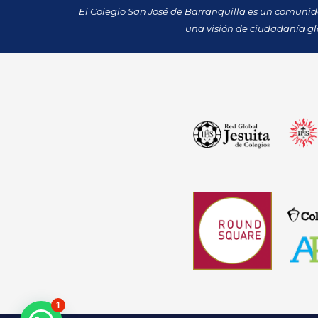
El Colegio San José de Barranquilla es un comuni
una visión de ciudadanía gl
1