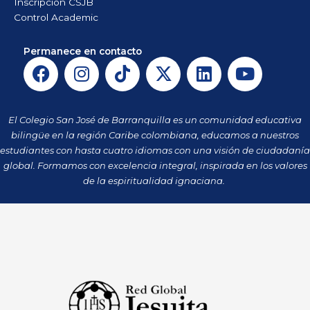
Inscripción CSJB
Control Academic
Permanece en contacto
F
I
T
X
L
Y
a
n
i
-
i
o
c
s
k
t
n
u
e
t
t
w
k
t
El Colegio San José de Barranquilla es un comunidad educativa
b
a
o
i
e
u
bilingüe en la región Caribe colombiana, educamos a nuestros
o
g
k
t
d
b
estudiantes con hasta cuatro idiomas con una visión de ciudadanía
o
r
t
i
e
global. Formamos con excelencia integral, inspirada en los valores
k
a
de la espiritualidad ignaciana.
e
n
m
r