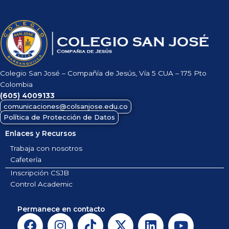
Colegio San José – Compañía de Jesús, Vía 5 CUA – 175 Pto
Colombia
(605)
4009133
comunicaciones@colsanjose.edu.co
Política de Protección de Datos
Enlaces y Recursos
Trabaja con nosotros
Cafetería
Inscripción CSJB
Control Academic
Permanece en contacto
F
I
T
X
L
Y