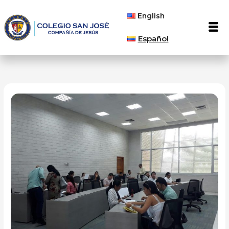
Ir
English
al
Men
contenido
Español