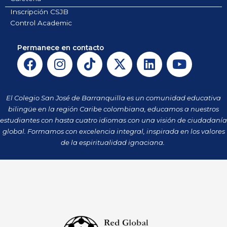
Inscripción CSJB
Control Academic
Permanece en contacto
F
I
T
X
L
Y
a
n
i
-
i
o
c
s
k
t
n
u
e
t
t
w
k
t
El Colegio San José de Barranquilla es un comunidad educativa
b
a
o
i
e
u
bilingüe en la región Caribe colombiana, educamos a nuestros
o
g
k
t
d
b
estudiantes con hasta cuatro idiomas con una visión de ciudadanía
o
r
t
i
e
global. Formamos con excelencia integral, inspirada en los valores
k
a
de la espiritualidad ignaciana.
e
n
m
r