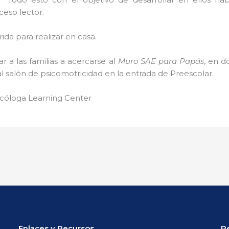
eso lector.
ida para realizar en casa.
 a las familias a acercarse al
Muro SAE para Papás
, en d
l salón de psicomotricidad en la entrada de Preescolar.
icóloga Learning Center
Enlaces y Recursos
P