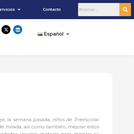
ervicios
Contacto
X
L
-
i
Español
t
n
w
k
i
e
t
d
t
i
e
n
r
je
, la semana pasada, niños de Preescolar
 de mirada, así como también, mejorar estos
lidades visuales motoras para mejorar su