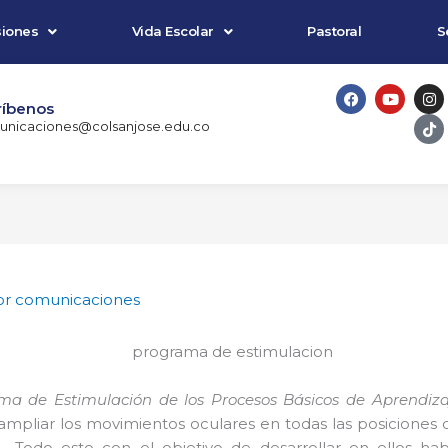
iones
Vida Escolar
Pastoral
S
F
Y
I
T
a
o
n
i
ríbenos
c
u
s
k
nicaciones@colsanjose.edu.co
e
t
t
t
b
u
a
o
o
b
g
k
o
e
r
k
a
m
or
comunicaciones
ma de Estimulación de los Procesos Básicos de Aprendiza
 ampliar los movimientos oculares en todas las posiciones
 Todo esto con el objetivo de desarrollar en ellos habi