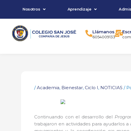
Ir
Nosotros
Aprendizaje
Admis
al
contenido
Llámanos
Esc
6054009133
comu
/
Academia
,
Bienestar
,
Ciclo I
,
NOTICIAS
/ P
Continuando con el desarrollo del
Progra
trabajaron en actividades para ayudarlos a
movimientos y la coordinación ojo-mano.