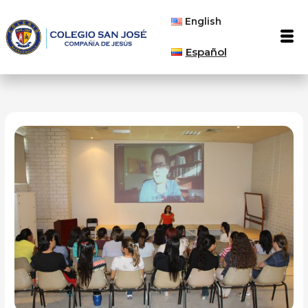
Ir
English
al
Men
contenido
Español