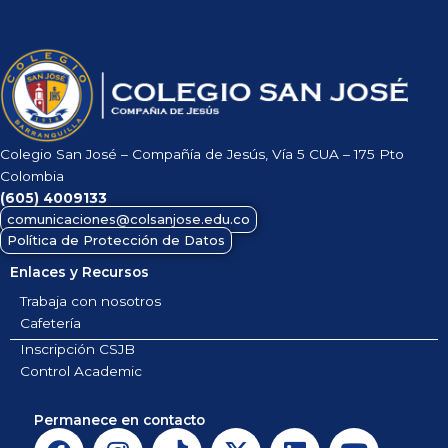
Colegio San José – Compañía de Jesús, Vía 5 CUA – 175 Pto
Colombia
(605)
4009133
comunicaciones@colsanjose.edu.co
Política de Protección de Datos
Enlaces y Recursos
Trabaja con nosotros
Cafetería
Inscripción CSJB
Control Academic
Permanece en contacto
F
I
T
X
L
Y