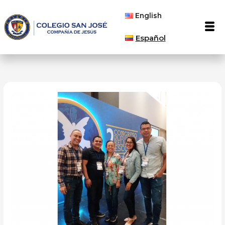
Ir
English
al
Men
contenido
Español