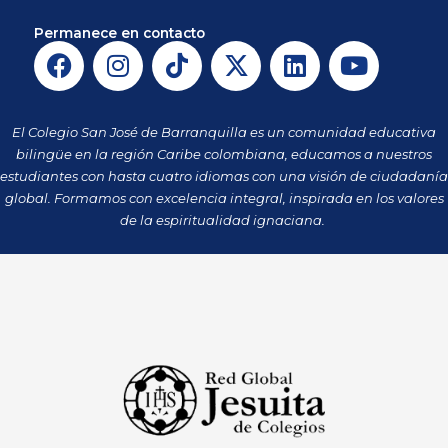
Permanece en contacto
F
I
T
X
L
Y
a
n
i
-
i
o
c
s
k
t
n
u
e
t
t
w
k
t
El Colegio San José de Barranquilla es un comunidad educativa
b
a
o
i
e
u
bilingüe en la región Caribe colombiana, educamos a nuestros
o
g
k
t
d
b
estudiantes con hasta cuatro idiomas con una visión de ciudadanía
o
r
t
i
e
global. Formamos con excelencia integral, inspirada en los valores
k
a
de la espiritualidad ignaciana.
e
n
m
r