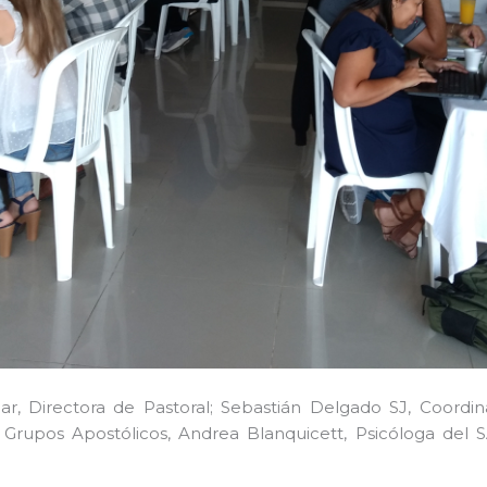
r, Directora de Pastoral; Sebastián Delgado SJ, Coordi
 Grupos Apostólicos, Andrea Blanquicett, Psicóloga del SA