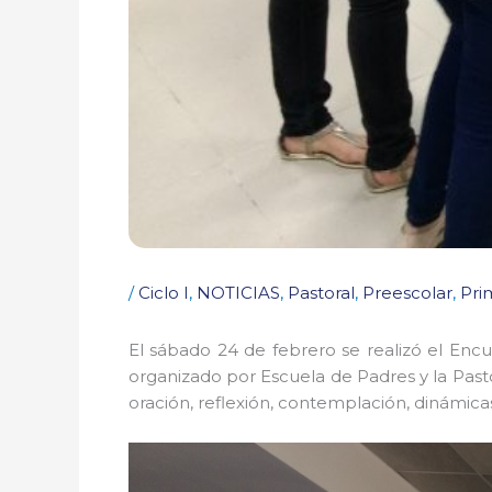
/
Ciclo I
,
NOTICIAS
,
Pastoral
,
Preescolar
,
Pri
El sábado 24 de febrero se realizó el Encu
organizado por Escuela de Padres y la Pasto
oración, reflexión, contemplación, dinámica