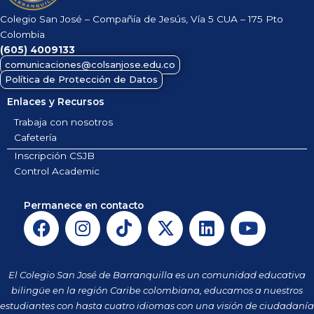
Colegio San José – Compañía de Jesús, Vía 5 CUA – 175 Pto
Colombia
(605)
4009133
comunicaciones@colsanjose.edu.co
Política de Protección de Datos
Enlaces y Recursos
Trabaja con nosotros
Cafetería
Inscripción CSJB
Control Academic
Permanece en contacto
F
I
T
X
L
Y
a
n
i
-
i
o
c
s
k
t
n
u
e
t
t
w
k
t
El Colegio San José de Barranquilla es un comunidad educativa
b
a
o
i
e
u
bilingüe en la región Caribe colombiana, educamos a nuestros
o
g
k
t
d
b
estudiantes con hasta cuatro idiomas con una visión de ciudadanía