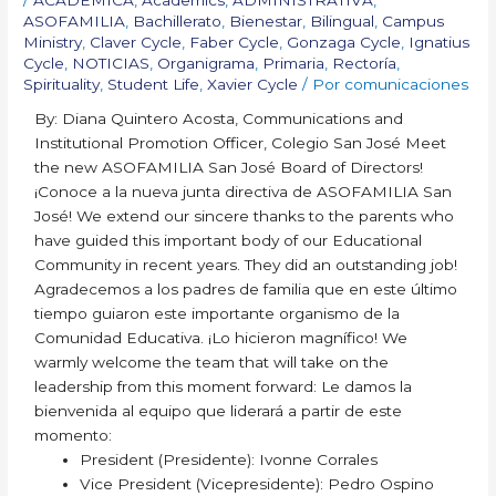
ASOFAMILIA
,
Bachillerato
,
Bienestar
,
Bilingual
,
Campus
Ministry
,
Claver Cycle
,
Faber Cycle
,
Gonzaga Cycle
,
Ignatius
Cycle
,
NOTICIAS
,
Organigrama
,
Primaria
,
Rectoría
,
Spirituality
,
Student Life
,
Xavier Cycle
/ Por
comunicaciones
By: Diana Quintero Acosta, Communications and
Institutional Promotion Officer, Colegio San José Meet
the new ASOFAMILIA San José Board of Directors!
¡Conoce a la nueva junta directiva de ASOFAMILIA San
José! We extend our sincere thanks to the parents who
have guided this important body of our Educational
Community in recent years. They did an outstanding job!
Agradecemos a los padres de familia que en este último
tiempo guiaron este importante organismo de la
Comunidad Educativa. ¡Lo hicieron magnífico! We
warmly welcome the team that will take on the
leadership from this moment forward: Le damos la
bienvenida al equipo que liderará a partir de este
momento:
President (Presidente): Ivonne Corrales
Vice President (Vicepresidente): Pedro Ospino