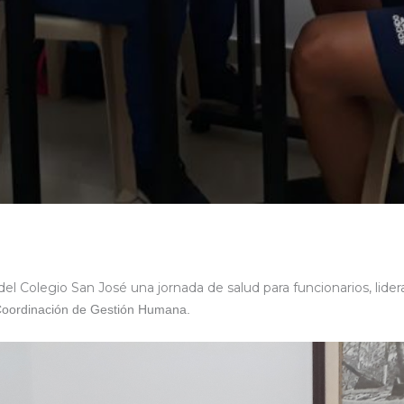
es del Colegio San José una jornada de salud para funcionarios, lid
a Coordinación de Gestión Humana.