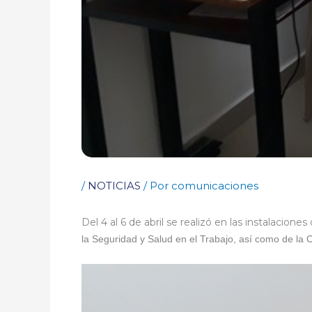
/
NOTICIAS
/ Por
comunicaciones
Del 4 al 6 de abril se realizó en las instalacion
la Seguridad y Salud en el Trabajo, así como de l