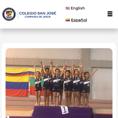
Ir
English
al
Men
contenido
Español