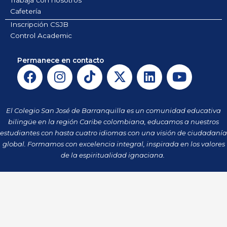
Cafetería
Inscripción CSJB
Control Academic
Permanece en contacto
F
I
T
X
L
Y
a
n
i
-
i
o
c
s
k
t
n
u
e
t
t
w
k
t
El Colegio San José de Barranquilla es un comunidad educativa
b
a
o
i
e
u
bilingüe en la región Caribe colombiana, educamos a nuestros
o
g
k
t
d
b
estudiantes con hasta cuatro idiomas con una visión de ciudadanía
o
r
t
i
e
global. Formamos con excelencia integral, inspirada en los valores
k
a
de la espiritualidad ignaciana.
e
n
m
r