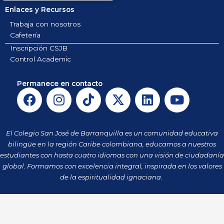
Enlaces y Recursos
Trabaja con nosotros
Cafetería
Inscripción CSJB
Control Academic
Permanece en contacto
F
I
T
X
L
Y
a
n
i
-
i
o
c
s
k
t
n
u
e
t
t
w
k
t
El Colegio San José de Barranquilla es un comunidad educativa
b
a
o
i
e
u
bilingüe en la región Caribe colombiana, educamos a nuestros
o
g
k
t
d
b
estudiantes con hasta cuatro idiomas con una visión de ciudadanía
o
r
t
i
e
global. Formamos con excelencia integral, inspirada en los valores
k
a
de la espiritualidad ignaciana.
e
n
m
r