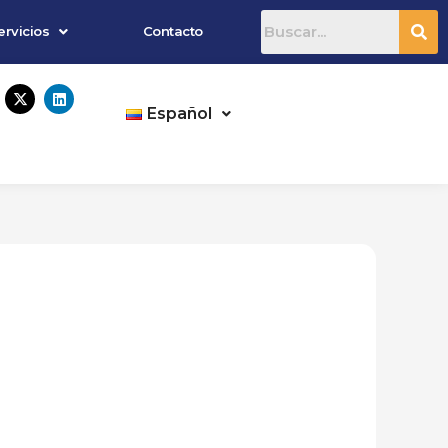
ervicios
Contacto
X
L
-
i
Español
t
n
w
k
i
e
t
d
t
i
e
n
r