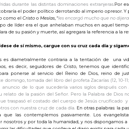
ridas durante las distintas dominaciones extranjeras.
Por es
cobraría el poder político derrotando al imperio opresor. 
ro como el
Cristo
o
Mesías
, “
les encargó mucho que no dijera
e tipo de líder era el que anhelaban muchos en aquel tiempo
ara de su pasión y muerte, así agregara la referencia a la re
vídese de sí mismo, cargue con su cruz cada día y sígam
 es diametralmente contraria a la tentación de una vida 
nos
, es decir, seguidores de
Cristo
, tenemos que identifi
a ponerse al servicio del Reino de Dios, reino de just
te domingo, tomada del libro del profeta Zacarías (
12, 10-1
n anuncio de lo que sucedería varios siglos después con
relato de la pasión del Señor. Pero la Palabra de Dios nos 
que traspasó el costado del cuerpo de Jesús crucificado
y
tros con nuestra cruz de cada día.
En otras palabras: la pa
ra que las contemplemos pasivamente. Los evangelist
or nosotros y por toda la humanidad, y nos dispongamos a c
umir las dificultades que conlleva el diario existir para cad