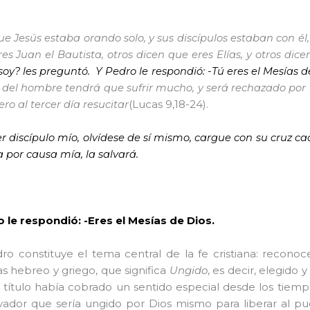
e Jesús estaba orando solo, y sus discípulos estaban con él,
es Juan el Bautista, otros dicen que eres Elías, y otros dic
soy? les preguntó.
Y Pedro le respondió: -Tú eres el Mesías d
ijo del hombre tendrá que sufrir mucho, y será rechazado por l
(Lucas 9,18-24).
ro al tercer día resucitar
ser discípulo mío, olvídese de sí mismo, cargue con su cruz c
a por causa mía, la salvará.
 le respondió: -Eres el Mesías de Dios.
ro constituye el tema central de la fe cristiana: recono
s hebreo y griego, que significa
Ungido
, es decir, elegido 
te título había cobrado un sentido especial desde los tiem
ador que sería ungido por Dios mismo para liberar al pue