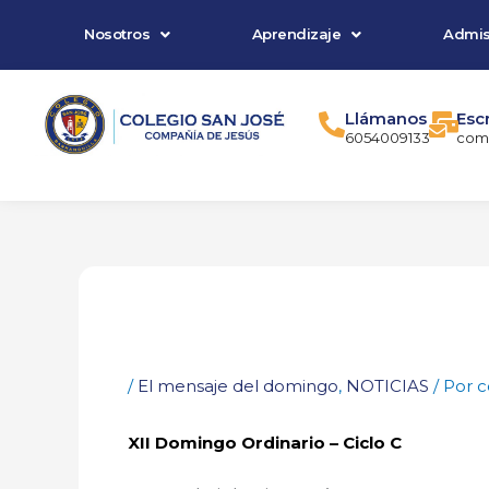
Ir
Nosotros
Aprendizaje
Admis
al
contenido
Llámanos
Esc
6054009133
comu
/
El mensaje del domingo
,
NOTICIAS
/ Por
c
XII Domingo Ordinario – Ciclo C