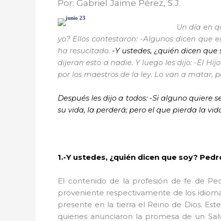
Por: Gabriel Jaime Pérez, S.J.
Un día en qu
yo? Ellos contestaron: -Algunos dicen que er
ha resucitado.
-Y ustedes, ¿quién dicen que 
dijeran esto a nadie. Y luego les dijo: -El H
por los maestros de la ley. Lo van a matar, pe
Después les dijo a todos: -Si alguno quiere 
su vida, la perderá; pero el que pierda la vid
1.-
Y ustedes, ¿quién dicen que soy? Pedro
El contenido de la profesión de fe de Ped
proveniente respectivamente de los idioma
presente en la tierra el Reino de Dios. Es
quienes anunciaron la promesa de un Salv