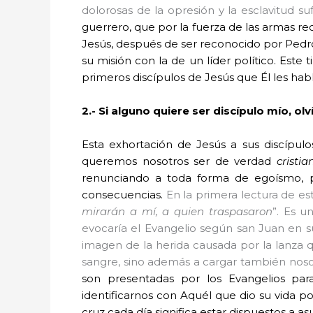
dolorosas de la opresión y la esclavitud suf
guerrero, que por la fuerza de las armas re
Jesús, después de ser reconocido por Ped
su misión con la de un líder político. Est
primeros discípulos de Jesús que Él les habl
2.-
Si alguno quiere ser discípulo mío, ol
Esta exhortación de Jesús a sus discípulos
queremos nosotros ser de verdad
cristia
renunciando a toda forma de egoísmo, par
consecuencias.
En la primera lectura de es
mirarán a mí, a quien traspasaron
”
. Es u
evocaría el Evangelio según san Juan en su 
imagen de la herida causada por la lanza 
sangre, sino además a cargar también noso
son presentadas por los Evangelios pa
identificarnos con Aquél que dio su vida p
cruz cada día significa estar dispuestos a as