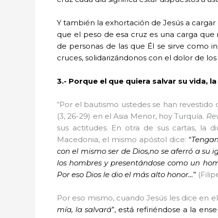
Y también la exhortación de Jesús a cargar
que el peso de esa cruz es una carga que 
de personas de las que Él se sirve como i
cruces, solidarizándonos con el dolor de los
3.-
Porque el que quiera salvar su vida, la
“Por el bautismo ustedes se han revestido d
(3, 26-29) en el Asia Menor, hoy Turquía.
Rev
sus actitudes. En otra de sus cartas, la d
Macedonia, el mismo apóstol dice:
“
Tengan 
con el mismo ser de Dios,no se aferró a su 
los hombres y presentándose como un hombr
Por eso Dios le dio el más alto honor…
”
(Filip
Por eso mismo, cuando Jesús les dice en el 
mía, la salvará
”, está refiriéndose a la en