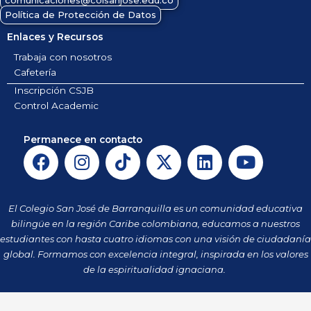
Política de Protección de Datos
Enlaces y Recursos
Trabaja con nosotros
Cafetería
Inscripción CSJB
Control Academic
Permanece en contacto
F
I
T
X
L
Y
a
n
i
-
i
o
c
s
k
t
n
u
e
t
t
w
k
t
El Colegio San José de Barranquilla es un comunidad educativa
b
a
o
i
e
u
bilingüe en la región Caribe colombiana, educamos a nuestros
o
g
k
t
d
b
estudiantes con hasta cuatro idiomas con una visión de ciudadanía
o
r
t
i
e
global. Formamos con excelencia integral, inspirada en los valores
k
a
de la espiritualidad ignaciana.
e
n
m
r