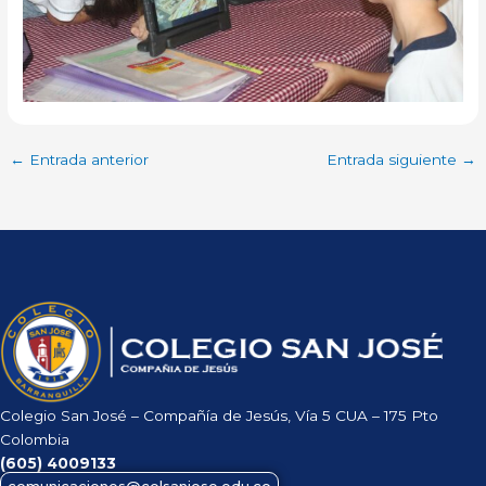
←
Entrada anterior
Entrada siguiente
→
Colegio San José – Compañía de Jesús, Vía 5 CUA – 175 Pto
Colombia
(605)
4009133
comunicaciones@colsanjose.edu.co