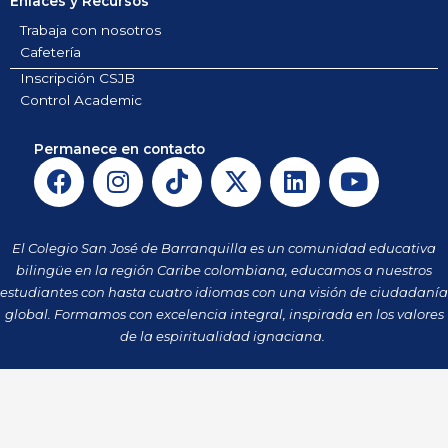
Enlaces y Recursos
Trabaja con nosotros
Cafetería
Inscripción CSJB
Control Academic
Permanece en contacto
F
I
T
X
L
Y
a
n
i
-
i
o
c
s
k
t
n
u
e
t
t
w
k
t
El Colegio San José de Barranquilla es un comunidad educativa
b
a
o
i
e
u
bilingüe en la región Caribe colombiana, educamos a nuestros
o
g
k
t
d
b
estudiantes con hasta cuatro idiomas con una visión de ciudadanía
o
r
t
i
e
global. Formamos con excelencia integral, inspirada en los valores
k
a
de la espiritualidad ignaciana.
e
n
m
r