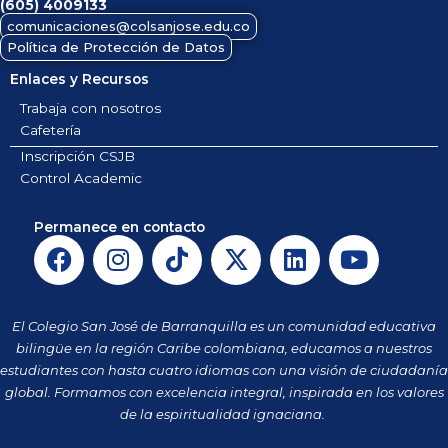
(605)
4009133
comunicaciones@colsanjose.edu.co
Política de Protección de Datos
Enlaces y Recursos
Trabaja con nosotros
Cafetería
Inscripción CSJB
Control Academic
Permanece en contacto
F
I
T
X
L
Y
a
n
i
-
i
o
c
s
k
t
n
u
e
t
t
w
k
t
El Colegio San José de Barranquilla es un comunidad educativa
b
a
o
i
e
u
bilingüe en la región Caribe colombiana, educamos a nuestros
o
g
k
t
d
b
estudiantes con hasta cuatro idiomas con una visión de ciudadanía
o
r
t
i
e
global. Formamos con excelencia integral, inspirada en los valores
k
a
de la espiritualidad ignaciana.
e
n
m
r