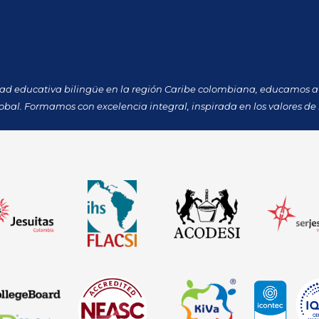
dad educativa bilingüe en la región Caribe colombiana, educamos a 
obal. Formamos con excelencia integral, inspirada en los valores de 