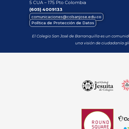
5 CUA – 175 Pto Colombia
(605)
4009133
comunicaciones@colsanjose.edu.co
Política de Protección de Datos
El Colegio San José de Barranquilla es un comuni
una visión de ciudadanía gl