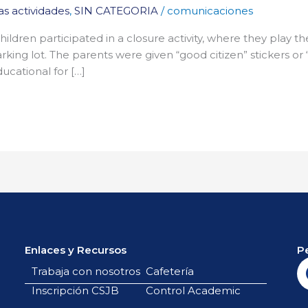
as actividades
,
SIN CATEGORIA
/
comunicaciones
dren participated in a closure activity, where they play the
arking lot. The parents were given “good citizen” stickers or 
ducational for […]
Enlaces y Recursos
P
Trabaja con nosotros
Cafetería
Inscripción CSJB
Control Academic