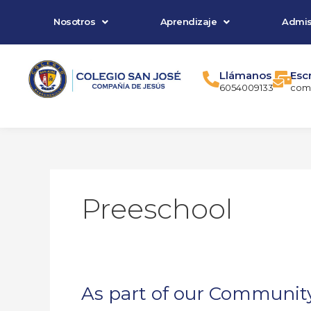
Ir
Nosotros
Aprendizaje
Admis
al
contenido
Llámanos
Esc
6054009133
comu
Preeschool
As part of our Community
As
part