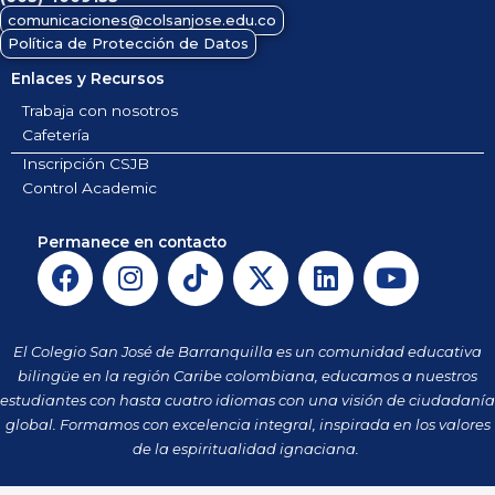
comunicaciones@colsanjose.edu.co
Política de Protección de Datos
Enlaces y Recursos
Trabaja con nosotros
Cafetería
Inscripción CSJB
Control Academic
Permanece en contacto
F
I
T
X
L
Y
a
n
i
-
i
o
c
s
k
t
n
u
e
t
t
w
k
t
El Colegio San José de Barranquilla es un comunidad educativa
b
a
o
i
e
u
bilingüe en la región Caribe colombiana, educamos a nuestros
o
g
k
t
d
b
estudiantes con hasta cuatro idiomas con una visión de ciudadanía
o
r
t
i
e
global. Formamos con excelencia integral, inspirada en los valores
k
a
de la espiritualidad ignaciana.
e
n
m
r