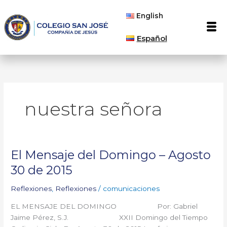
Ir
English
al
Men
contenido
Español
nuestra señora
El Mensaje del Domingo – Agosto
El
Mensaje
30 de 2015
del
Domingo
Reflexiones
,
Reflexiones
/
comunicaciones
–
EL MENSAJE DEL DOMINGO Por: Gabriel
Agosto
Jaime Pérez, S.J. XXII Domingo del Tiempo
30