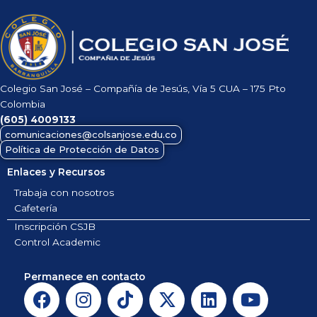
Colegio San José – Compañía de Jesús, Vía 5 CUA – 175 Pto
Colombia
(605)
4009133
comunicaciones@colsanjose.edu.co
Política de Protección de Datos
Enlaces y Recursos
Trabaja con nosotros
Cafetería
Inscripción CSJB
Control Academic
Permanece en contacto
F
I
T
X
L
Y
a
n
i
-
i
o