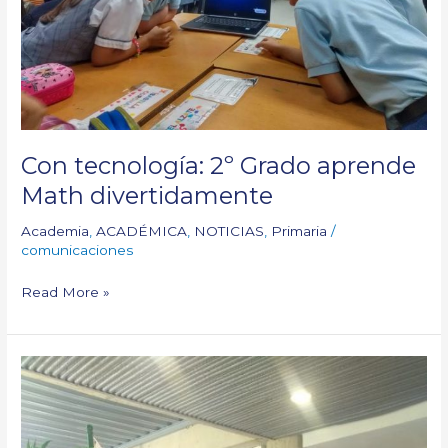
Con tecnología: 2º Grado aprende
Math divertidamente
Academia
,
ACADÉMICA
,
NOTICIAS
,
Primaria
/
comunicaciones
Read More »
¡Clasificamos
a
la
Fase