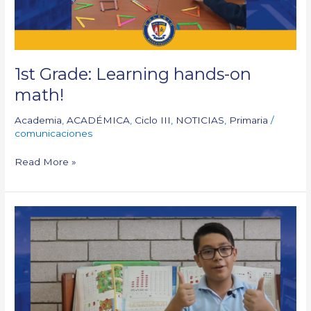
1st Grade: Learning hands-on
math!
Academia
,
ACADÉMICA
,
Ciclo III
,
NOTICIAS
,
Primaria
/
comunicaciones
Read More »
Math
classes
are
fun
or
boring?