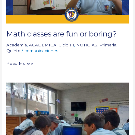
Math classes are fun or boring?
Academia
,
ACADÉMICA
,
Ciclo III
,
NOTICIAS
,
Primaria
,
Quinto
/
comunicaciones
Read More »
Con
tecnología:
2º
Grado
aprende
Math
divertidamente