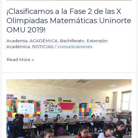
¡Clasificamos a la Fase 2 de las X
Olimpiadas Matemáticas Uninorte
OMU 2019!
Academia
,
ACADÉMICA
,
Bachillerato
,
Extensión
Académica
,
NOTICIAS
/
comunicaciones
Read More »
¡Ya
empezamos
a
usar
las
aulas
móviles!
Nuestra
nueva