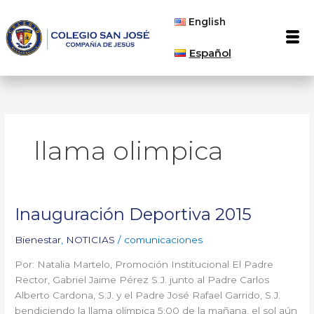
Ir
English
al
Men
contenido
Español
llama olimpica
Inauguración Deportiva 2015
Inauguración
Deportiva
Bienestar
,
NOTICIAS
/
comunicaciones
2015
Por: Natalia Martelo, Promoción Institucional El Padre
Rector, Gabriel Jaime Pérez S.J. junto al Padre Carlos
Alberto Cardona, S.J. y el Padre José Rafael Garrido, S.J.
bendiciendo la llama olímpica 5:00 de la mañana, el sol aún