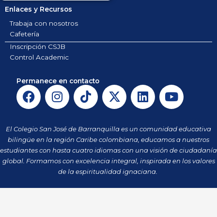
Enlaces y Recursos
Trabaja con nosotros
Cafetería
Inscripción CSJB
Control Academic
Permanece en contacto
F
I
T
X
L
Y
a
n
i
-
i
o
c
s
k
t
n
u
e
t
t
w
k
t
El Colegio San José de Barranquilla es un comunidad educativa
b
a
o
i
e
u
bilingüe en la región Caribe colombiana, educamos a nuestros
o
g
k
t
d
b
estudiantes con hasta cuatro idiomas con una visión de ciudadanía
o
r
t
i
e
global. Formamos con excelencia integral, inspirada en los valores
k
a
de la espiritualidad ignaciana.
e
n
m
r