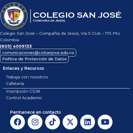
Colegio San José – Compañía de Jesús, Vía 5 CUA – 175 Pto
Colombia
(605)
4009133
comunicaciones@colsanjose.edu.co
Política de Protección de Datos
Enlaces y Recursos
Trabaja con nosotros
Cafetería
Inscripción CSJB
Control Academic
Permanece en contacto
F
I
T
X
L
Y
a
n
i
-
i
o
c
s
k
t
n
u