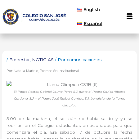
Ir
English
al
Men
contenido
Español
/
Bienestar
,
NOTICIAS
/ Por
comunicaciones
Por: Natalia Martelo, Promoción Institucional
El Padre Rector, Gabriel Jaime Pérez S.J. junto al Padre Carlos Alberto
Cardona, S.J. y el Padre José Rafael Garrido, S.J. bendiciendo la llama
olímpica
5:00 de la mañana, el sol aún no había salido y ya se
reunían en el Colegio estudiantes emocionados para que
comenzara el día. Era sábado 17 de octubre, la fecha
esperada había llegado: la celebración de la Inauguración