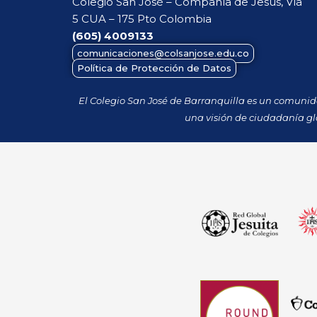
Colegio San José – Compañía de Jesús, Vía
5 CUA – 175 Pto Colombia
(605)
4009133
comunicaciones@colsanjose.edu.co
Política de Protección de Datos
El Colegio San José de Barranquilla es un comuni
una visión de ciudadanía gl