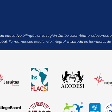
dad educativa bilingüe en la región Caribe colombiana, educamos a 
obal. Formamos con excelencia integral, inspirada en los valores de 