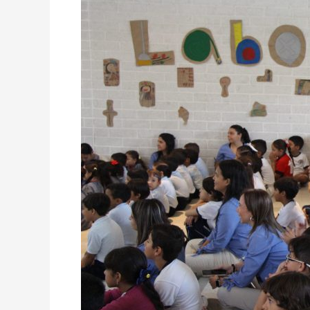
“Labor
day”!