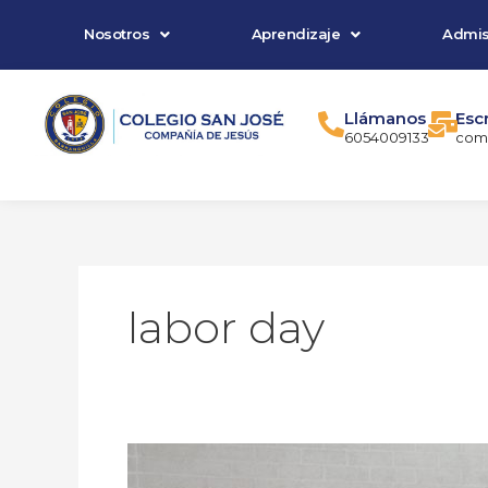
Ir
Nosotros
Aprendizaje
Admis
al
contenido
Llámanos
Esc
6054009133
comu
labor day
Preschool
commemorated