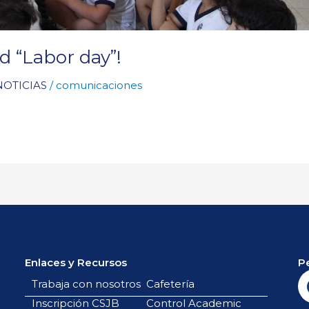
 “Labor day”!
NOTICIAS
/
comunicaciones
Enlaces y Recursos
P
Trabaja con nosotros
Cafetería
Inscripción CSJB
Control Academic