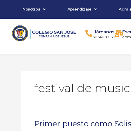
Ir
Nosotros
Aprendizaje
Admis
al
contenido
Llámanos
Esc
6054009133
comu
festival de music
Primer puesto como Solis
Primer
puesto