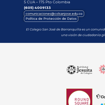
5 CUA – 175 Pto Colombia
(605)
4009133
comunicaciones@colsanjose.edu.co
Política de Protección de Datos
El Colegio San José de Barranquilla es un comuni
una visión de ciudadanía gl