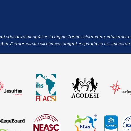
dad educativa bilingüe en la región Caribe colombiana, educamos a 
obal. Formamos con excelencia integral, inspirada en los valores de 