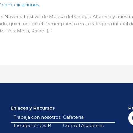
/
comunicaciones
l Noveno Festival de Música del Colegio Altamira y nuestra 
rado, quien ocupó el Primer puesto en la categoría infantil d
, Félix Mejía, Rafael […]
Enlaces y Recursos
P
Trabaja con nosotros
Cafetería
Inscripción CSJB
Control Academic