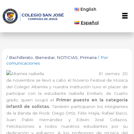
Ir
English
al
Men
contenido
Español
/
Bachillerato
,
Bienestar
,
NOTICIAS
,
Primaria
/ Por
comunicaciones
El viernes 20
de noviembre se llevó a cabo el Noveno Festival de Música
del Colegio Altamira y nuestra institución tuvo el placer de
participar con la estudiante Isabella Emiliani, de Cuarto
grado, quien ocupó el
Primer puesto en la categoría
infantil de solistas.
También participaron los integrantes
de la Banda de Rock: Diego Ortíz, Félix Mejía, Rafael Bacci,
Juan Pablo Hernández y Edwin José Collazos.
Felicitaciones a todos nuestros estudiantes por su
dedicación y esfuerzo. A los profesores de música del