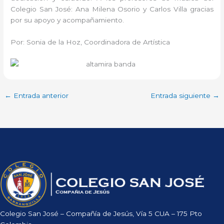
Colegio San José: Ana Milena Osorio y Carlos Villa gracias
por su apoyo y acompañamiento.
Por: Sonia de la Hoz, Coordinadora de Artística
←
Entrada anterior
Entrada siguiente
→
Colegio San José – Compañía de Jesús, Vía 5 CUA – 175 Pto