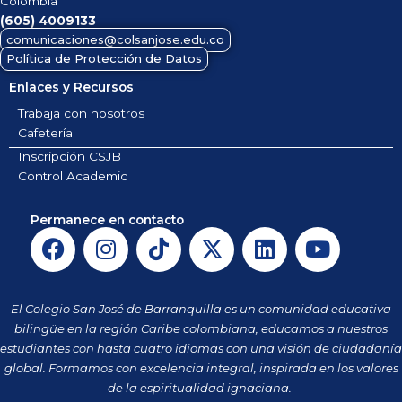
Colombia
(605)
4009133
comunicaciones@colsanjose.edu.co
Política de Protección de Datos
Enlaces y Recursos
Trabaja con nosotros
Cafetería
Inscripción CSJB
Control Academic
Permanece en contacto
F
I
T
X
L
Y
a
n
i
-
i
o
c
s
k
t
n
u
e
t
t
w
k
t
El Colegio San José de Barranquilla es un comunidad educativa
b
a
o
i
e
u
bilingüe en la región Caribe colombiana, educamos a nuestros
o
g
k
t
d
b
estudiantes con hasta cuatro idiomas con una visión de ciudadanía
o
r
t
i
e
global. Formamos con excelencia integral, inspirada en los valores
k
a
de la espiritualidad ignaciana.
e
n